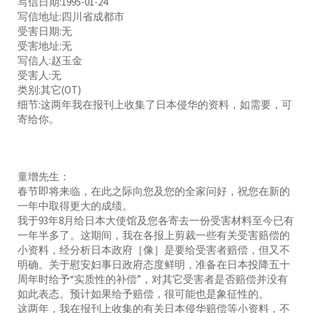
写信日期:1995-01-24
写信地址:四川省成都市
受害日期:无
受害地址:无
写信人:赵玉金
受害人:无
类别:其它(OT)
细节:这两年我在报刊上收集了日本侵华的资料，如需要，可
寄给你。
童增先生：
春节即将来临，在此之际向您及您的全家问好，祝您在新的
一年中取得更大的成绩。
我于93年8月给日本大使馆及您各寄去一份受害材料至今已有
一年半多了。这期间，我在各报上剪裁一些有关受害赔偿的
小资料，经分析日本政府［像］是要给受害者赔偿，但又不
明确。关于慰安妇事日政府态度鲜明，准备在日本投降五十
周年时给予“实质性的补偿”，对其它受害者是否赔偿并没有
如此表态。预计如果给予赔偿，很可能也是象征性的。
这两年，我在报刊上收集的有关日本侵华赔偿等小资料，不