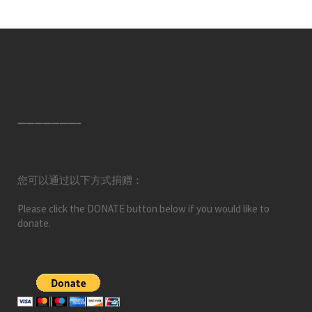
———————–
您可以通过以下方式捐赠：
Please click the DONATE button below if you would like to
donate.