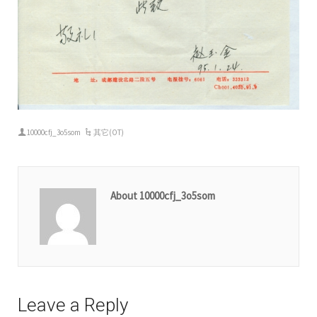
10000cfj_3o5som
其它(OT)
About 10000cfj_3o5som
Leave a Reply