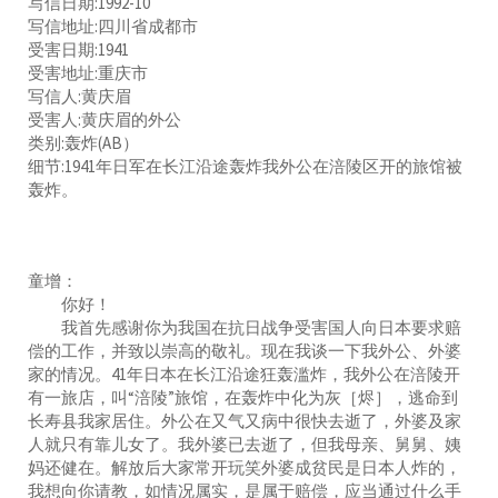
写信日期:1992-10
写信地址:四川省成都市
受害日期:1941
受害地址:重庆市
写信人:黄庆眉
受害人:黄庆眉的外公
类别:轰炸(AB）
细节:1941年日军在长江沿途轰炸我外公在涪陵区开的旅馆被
轰炸。
童增：
你好！
我首先感谢你为我国在抗日战争受害国人向日本要求赔
偿的工作，并致以崇高的敬礼。现在我谈一下我外公、外婆
家的情况。41年日本在长江沿途狂轰滥炸，我外公在涪陵开
有一旅店，叫“涪陵”旅馆，在轰炸中化为灰［烬］，逃命到
长寿县我家居住。外公在又气又病中很快去逝了，外婆及家
人就只有靠儿女了。我外婆已去逝了，但我母亲、舅舅、姨
妈还健在。解放后大家常开玩笑外婆成贫民是日本人炸的，
我想向你请教，如情况属实，是属于赔偿，应当通过什么手