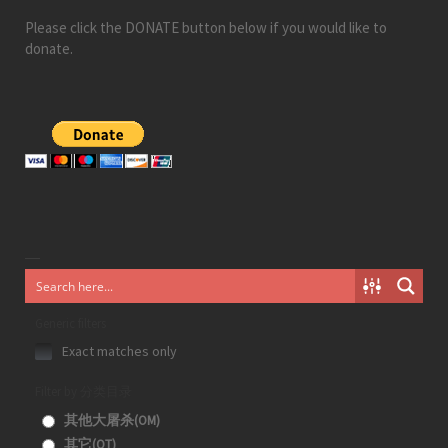
Please click the DONATE button below if you would like to
donate.
Generic filters
Exact matches only
Filter by 分类目录
其他大屠杀(OM)
其它(OT)