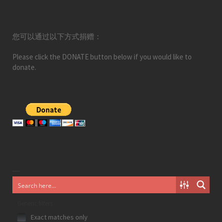
您可以通过以下方式捐赠：
Please click the DONATE button below if you would like to
donate.
Generic filters
Exact matches only