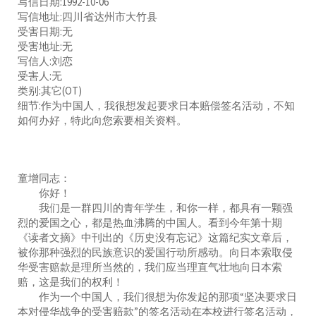
写信日期:1992-10-06
写信地址:四川省达州市大竹县
受害日期:无
受害地址:无
写信人:刘恋
受害人:无
类别:其它(OT)
细节:作为中国人，我很想发起要求日本赔偿签名活动，不知
如何办好，特此向您索要相关资料。
童增同志：
你好！
我们是一群四川的青年学生，和你一样，都具有一颗强
烈的爱国之心，都是热血沸腾的中国人。看到今年第十期
《读者文摘》中刊出的《历史没有忘记》这篇纪实文章后，
被你那种强烈的民族意识的爱国行动所感动。向日本索取侵
华受害赔款是理所当然的，我们应当理直气壮地向日本索
赔，这是我们的权利！
作为一个中国人，我们很想为你发起的那项“坚决要求日
本对侵华战争的受害赔款”的签名活动在本校进行签名活动，