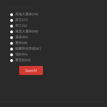
Filter by 分类目录
其他大屠杀(OM)
其它(OT)
劳工(SL)
南京大屠杀(NM)
谋杀(MU)
轰炸(AB)
细菌和化学战(BC)
强奸(RA)
慰安妇(SS)
Search!