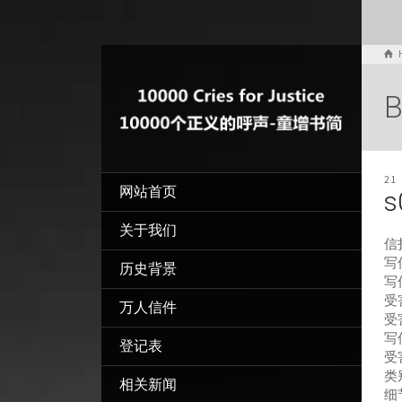
B
21
网站首页
s
关于我们
信
写信
历史背景
写
受
万人信件
受
写
登记表
受
类
相关新闻
细