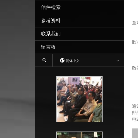
信件检索
参考资料
童
联系我们
我
欺
留言板
等
我
简体中文
敬
通
邮编
电