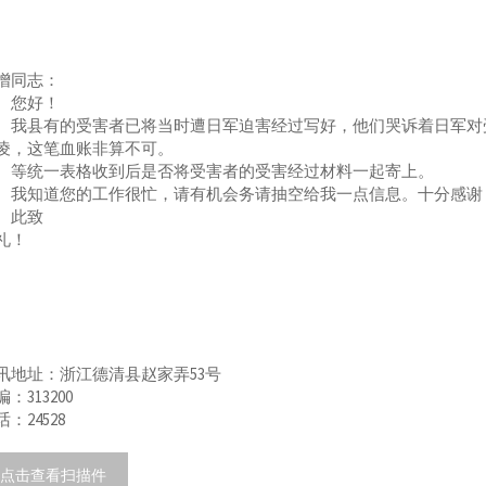
增同志：
您好！
县有的受害者已将当时遭日军迫害经过写好，他们哭诉着日军对受
凌，这笔血账非算不可。
统一表格收到后是否将受害者的受害经过材料一起寄上。
知道您的工作很忙，请有机会务请抽空给我一点信息。十分感谢
此致
礼！
讯地址：浙江德清县赵家弄53号
：313200
话：24528