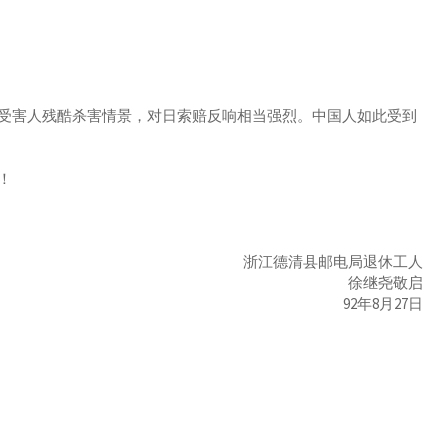
害人残酷杀害情景，对日索赔反响相当强烈。中国人如此受到
！
浙江德清县邮电局退休工人
徐继尧敬启
92年8月27日