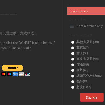
——————–
Generic filters
Exact matches only
可以通过以下方式捐赠：
Filter by 分类目录
其他大屠杀(OM)
ase click the DONATE button below if
 would like to donate.
其它(OT)
劳工(SL)
南京大屠杀(NM)
谋杀(MU)
轰炸(AB)
细菌和化学战(BC)
强奸(RA)
慰安妇(SS)
Search!