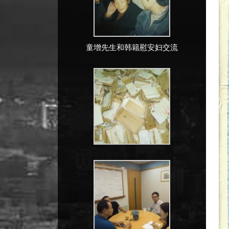
童增先生和韩籍慰安妇交流