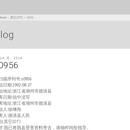
Home
其它(OT)
s0956
log
 10 月, 2018
0956
扫描序列号:s0956
日期:1992-08-27
信地址:浙江省湖州市德清县
害日期:信中没写
害地址:浙江省湖州市德清县
信人:徐继尧
害人:德清县人民
别:其它(OT)
节:我已将我县受害资料寄去，请抽时间给指导。