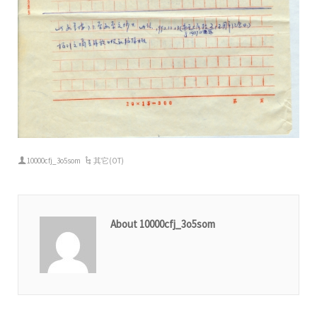
10000cfj_3o5som
其它(OT)
About 10000cfj_3o5som