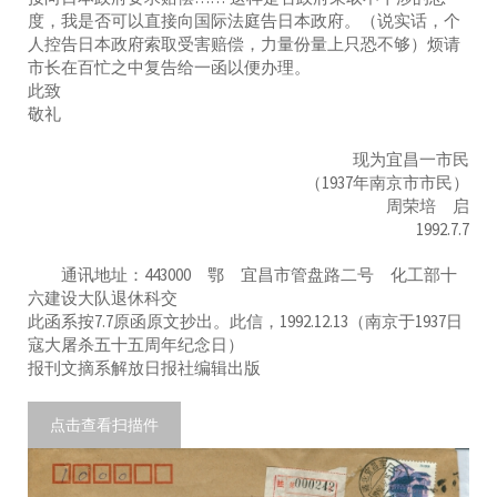
度，我是否可以直接向国际法庭告日本政府。（说实话，个
人控告日本政府索取受害赔偿，力量份量上只恐不够）烦请
市长在百忙之中复告给一函以便办理。
此致
敬礼
现为宜昌一市民
（1937年南京市市民）
周荣培 启
1992.7.7
通讯地址：443000 鄂 宜昌市管盘路二号 化工部十
六建设大队退休科交
此函系按7.7原函原文抄出。此信，1992.12.13（南京于1937日
寇大屠杀五十五周年纪念日）
报刊文摘系解放日报社编辑出版