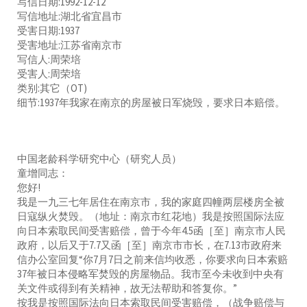
写信日期:1992-12-12
写信地址:湖北省宜昌市
受害日期:1937
受害地址:江苏省南京市
写信人:周荣培
受害人:周荣培
类别:其它（OT)
细节:1937年我家在南京的房屋被日军烧毁，要求日本赔偿。
中国老龄科学研究中心（研究人员）
童增同志：
您好!
我是一九三七年居住在南京市，我的家庭四幢两层楼房全被
日寇纵火焚毁。（地址：南京市红花地）我是按照国际法应
向日本索取民间受害赔偿，曾于今年4.5函［至］南京市人民
政府，以后又于7.7又函［至］南京市市长，在7.13市政府来
信办公室回复“你7月7日之前来信均收悉，你要求向日本索赔
37年被日本侵略军焚毁的房屋物品。我市至今未收到中央有
关文件或得到有关精神，故无法帮助和答复你。”
按我是按照国际法向日本索取民间受害赔偿，（战争赔偿与