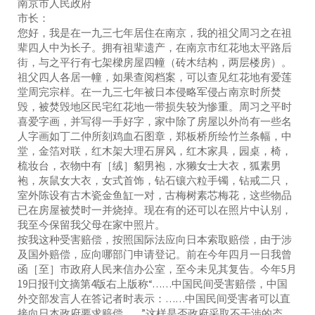
南京市人民政府
市长：
您好，我是在一九三七年居住在南京，我的祖父周习之在祖
辈四人中为长子。拥有祖辈遗产，在南京市红花地太平路后
街，与之平行有七架樑房屋四幢（砖木结构，两层楼房）。
祖父四人各居一幢，如果查阅档案，可以查见红花地有爱莲
堂周完宗样。在一九三七年被日本侵略军侵占南京时所焚
毁，被焚毁地区民宅红花地一带损失较为惨重。周习之平时
喜爱字画，并写得一手好字，家中除了房屋以外尚有一些名
人字画如丁二仲所刻鸡血石图章，郑板桥所绘竹兰条幅，中
堂，金箔对联，红木架大理石屏风，红木家具，园桌，椅，
梳妆台，衣物中有［绒］貂男袍，水獭女士大衣，狐素男
袍，灰鼠女大衣，女式首饰，钻石镶六粒手镯，钻戒二只，
室外陈设有古木瓷金鱼缸一对，古梅树素芯梅花，这些物品
已在房屋被焚时一并烧掉。现在有的还可以在照片中认别，
我至今保留我父母在家中照片。
按我这种受害赔偿，按照国际法应向日本索取赔偿，由于涉
及国外赔偿，应向哪部门申请登记。前在今年四月一日我曾
函［至］市政府人民来信办公室，至今未见其复告。今年5月
19日报刊文摘第4版右上版称“……中国民间受害赔偿，中国
外交部发言人在答记者时表示：……中国民间受害者可以直
接向日本政府要求赔偿……”这样是否政府采取不干涉的态