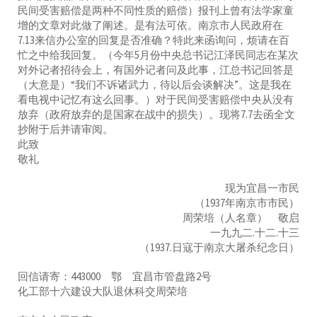
民间受害赔偿是两种不同性质的赔偿）报刊上曾有法学家童
增的文章对此做了阐述。是有法可依。南京市人民政府在
7.13来信办公室的回复是否准确？特此来函询问，烦请在百
忙之中给我回复。（今年5月份中央总书记江泽民同志在某次
对外记者招待会上，有国外记者问及此事，江总书记回答是
（大意是）“我们不诉诸武力，待以后会谈解决”。这是我在
看电视中记忆有这么回事。）对于民间受害赔偿中央从没有
放弃（政府放弃的是国家在战中的损失）。现将7.7去函全文
抄附于后并请审阅。
此致
敬礼
现为宜昌一市民
（1937年南京市市民）
周荣培（人名章） 敬启
一九九二.十二.十三
（1937.日寇于南京大屠杀纪念日）
回信请寄：443000 鄂 宜昌市管盘路2号
化工部十六建设大队退休科交周荣培