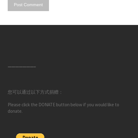
———————–
您可以通过以下方式捐赠：
Please click the DONATE button below if you would like to
donate.