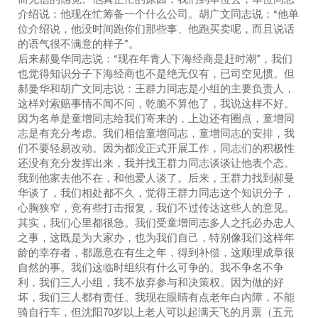
介绍说：他现在忙筹备一个什么公司。胡广文同志说：“他单
位介绍说，他没时间跑你们那些事、他跑买卖呢，而且说话
的语气很不满意的样子”。
后来郝曼华同志说：“现在年青人下海经商是赶时潮”，我们
也觉得知识分子下海经商也不是绝无仅有，已司空见惯。但
郝曼华和胡广文同志说：王群力同志是小组的主要负责人，
这样对索赔事情不闻不问，乾脆不算他了，我说这样不好。
因为名单是童增同志给我们寄来的，上边还有圈点，童增同
志是有充分考虑。我们相信童增同志，童增同志的安排，我
们不要轻易改动。因为都没正式开展工作，同志们的积极性
还没有充分发挥出来，我并找王群力同志谈谈让他表个态。
我到他家去他不在，和他爱人谈了。后来，王群力找到郝曼
华谈了，我们相处都不久，觉得王群力同志这个知识分子，
心胸狭窄，竞有些打击报复，我们不过传达这些人的意见。
其实，我们心里都很急。我们受童增同志多人之托必办忠人
之事，这既是为大家办，也为我们自己，特别像我们这样年
龄的幸存者，都愿意在有生之年，得到补偿，这顺理成章很
自然的事。我们这临时组织有什么可争的。我不争名不争
利，我们三人小组，我不放弃参与和决策权。因为做的好
坏，我们三人都有责任。我现在眼睛有点老年白内障，不能
骑自行车，但沈阳70岁以上老人可以起满天飞的月票（五元