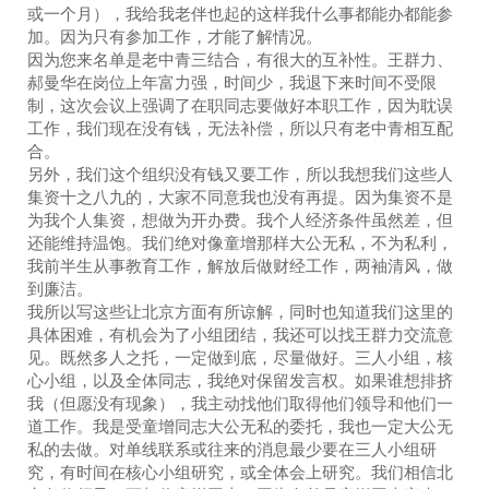
或一个月），我给我老伴也起的这样我什么事都能办都能参
加。因为只有参加工作，才能了解情况。
因为您来名单是老中青三结合，有很大的互补性。王群力、
郝曼华在岗位上年富力强，时间少，我退下来时间不受限
制，这次会议上强调了在职同志要做好本职工作，因为耽误
工作，我们现在没有钱，无法补偿，所以只有老中青相互配
合。
另外，我们这个组织没有钱又要工作，所以我想我们这些人
集资十之八九的，大家不同意我也没有再提。因为集资不是
为我个人集资，想做为开办费。我个人经济条件虽然差，但
还能维持温饱。我们绝对像童增那样大公无私，不为私利，
我前半生从事教育工作，解放后做财经工作，两袖清风，做
到廉洁。
我所以写这些让北京方面有所谅解，同时也知道我们这里的
具体困难，有机会为了小组团结，我还可以找王群力交流意
见。既然多人之托，一定做到底，尽量做好。三人小组，核
心小组，以及全体同志，我绝对保留发言权。如果谁想排挤
我（但愿没有现象），我主动找他们取得他们领导和他们一
道工作。我是受童增同志大公无私的委托，我也一定大公无
私的去做。对单线联系或往来的消息最少要在三人小组研
究，有时间在核心小组研究，或全体会上研究。我们相信北