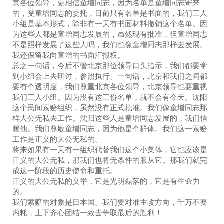
京各位领导，更相信童增同志，因为名单是童增同志寄来
的，受童增同志的委托，目前只有名单是书面的，我们三人
小组是基本形式，除非有一天有书面材料撤销这个名单。因
为这些人都是童增同志发展的，虽然现有批准，但童增同志
不是照样发展了这些人吗，我们也像童增同志那样去发展。
我还保留我向童增的书面汇报权。
总之一句话，今后不管北京那位领导口头指示，我们都要拿
到小组会上去研讨，参照执行。一句话，北京和我们之间都
要有个透明度，我们尊重北京各位领导，北京领导也要重视
我们三人小组。因为没有这三份名单，就不会有今天。沈阳
这个民间索赔组织，虽然没有正式批准。我们像童增同志那
样大公无私去工作。沈阳这些人是童增同志发展的，我们信
赖他。我们尊敬童增同志，因为他是个群体。我们这一索赔
工作是正义的大公无私的。
将来如果有一天有一组织代替我们这个小集体，它也应该是
正义的大公无私，那我们也将无条件的服从它。那我们就完
成这一阶段的历史使命和重托。
正义的大公无私的义举，它是光明磊落的，它是有生命力
的。
我们索赔的对象是日本国。我们要对准主攻方向，千万不要
内耗，上下齐心团结一致去争取最后的胜利！