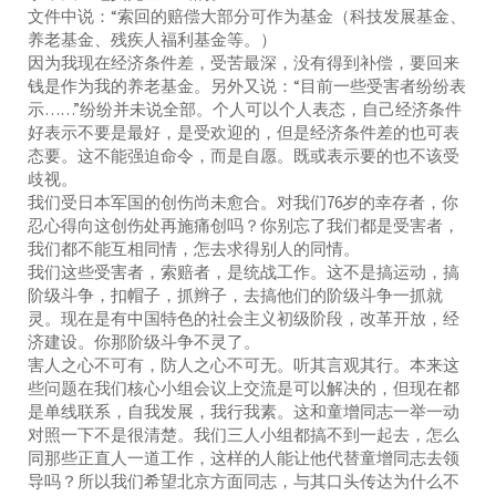
文件中说：“索回的赔偿大部分可作为基金（科技发展基金、
养老基金、残疾人福利基金等。）
因为我现在经济条件差，受苦最深，没有得到补偿，要回来
钱是作为我的养老基金。另外又说：“目前一些受害者纷纷表
示……”纷纷并未说全部。个人可以个人表态，自己经济条件
好表示不要是最好，是受欢迎的，但是经济条件差的也可表
态要。这不能强迫命令，而是自愿。既或表示要的也不该受
歧视。
我们受日本军国的创伤尚未愈合。对我们76岁的幸存者，你
忍心得向这创伤处再施痛创吗？你别忘了我们都是受害者，
我们都不能互相同情，怎去求得别人的同情。
我们这些受害者，索赔者，是统战工作。这不是搞运动，搞
阶级斗争，扣帽子，抓辫子，去搞他们的阶级斗争一抓就
灵。现在是有中国特色的社会主义初级阶段，改革开放，经
济建设。你那阶级斗争不灵了。
害人之心不可有，防人之心不可无。听其言观其行。本来这
些问题在我们核心小组会议上交流是可以解决的，但现在都
是单线联系，自我发展，我行我素。这和童增同志一举一动
对照一下不是很清楚。我们三人小组都搞不到一起去，怎么
同那些正直人一道工作，这样的人能让他代替童增同志去领
导吗？所以我们希望北京方面同志，与其口头传达为什么不