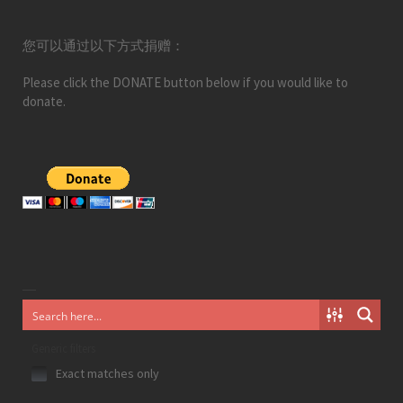
您可以通过以下方式捐赠：
Please click the DONATE button below if you would like to
donate.
Generic filters
Exact matches only