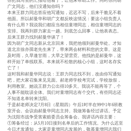
你把我写去的汇报给他看了，让他来帮助工作。同时你问胡
广文同志，他们没通知你吗？
本来王群力同志答应他写通知，迟迟不写，后来干脆见不着
他面。所以郝曼华和胡广文都反映这情况：要这小组负责人
有什么用？我说我们都应当相信童增同志，相信童增同志的
安排。我再到群力家去一趟。到底怎么回事，让他表表态。
后来王群力找到郝曼华谈了！
因为胡广文同志新从北京回来，我把他领到郝曼华处。才知
道北京徐亦孺老先生来了，带来两会材料和您的文章。这是
及时雨，久旱逢甘雨，大旱之望雲霓。他找的是郝曼华，这
样开始了单线联系。本来就不松散的核心小组，这时名存实
亡了！
这时我和郝曼华同志说：王群力同志找不到，改由你写通知
吧，把大家召集来见见面。郝老师学校考完试，学校放假，
利用教室。她说王群力公出得10多天。我说不能再等了，个
人事不能耽误全体。我们对童增同志有个交代，有些同志还
不知道名单转来沈阳。
于是郝老师决定7月8日（星期四）午后1时半在99中1年6班教
室开会。会议由郝曼华同志主持。我做筹备经过讲话。予定
为沈阳市战争受害索赔委员会筹备会。我讲话内容主要：
①筹备经过：从5月10日接到名单后的工作情况。为什么迟至
今日才发通知，大家是童增同志发展的，敬慕童增同志我们