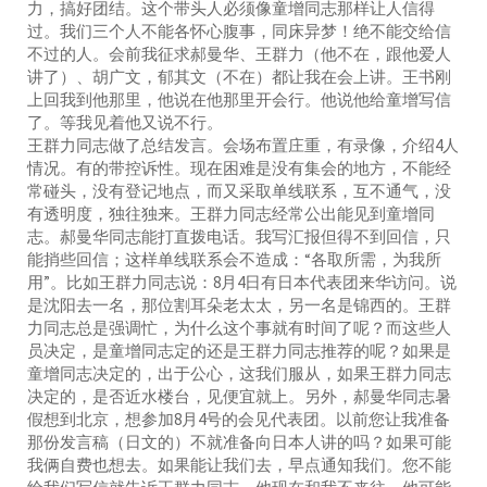
力，搞好团结。这个带头人必须像童增同志那样让人信得
过。我们三个人不能各怀心腹事，同床异梦！绝不能交给信
不过的人。会前我征求郝曼华、王群力（他不在，跟他爱人
讲了）、胡广文，郁其文（不在）都让我在会上讲。王书刚
上回我到他那里，他说在他那里开会行。他说他给童增写信
了。等我见着他又说不行。
王群力同志做了总结发言。会场布置庄重，有录像，介绍4人
情况。有的带控诉性。现在困难是没有集会的地方，不能经
常碰头，没有登记地点，而又采取单线联系，互不通气，没
有透明度，独往独来。王群力同志经常公出能见到童增同
志。郝曼华同志能打直拨电话。我写汇报但得不到回信，只
能捎些回信；这样单线联系会不造成：“各取所需，为我所
用”。比如王群力同志说：8月4日有日本代表团来华访问。说
是沈阳去一名，那位割耳朵老太太，另一名是锦西的。王群
力同志总是强调忙，为什么这个事就有时间了呢？而这些人
员决定，是童增同志定的还是王群力同志推荐的呢？如果是
童增同志决定的，出于公心，这我们服从，如果王群力同志
决定的，是否近水楼台，见便宜就上。另外，郝曼华同志暑
假想到北京，想参加8月4号的会见代表团。以前您让我准备
那份发言稿（日文的）不就准备向日本人讲的吗？如果可能
我俩自费也想去。如果能让我们去，早点通知我们。您不能