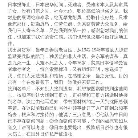
日本投降止，日本侵华期间，死难者、受难者本人及其家属
子女、没有门第之见、社会地位、职位高低的世俗之见。我
对您的褒词绝非奉承，绝无攀龙附凤，捞取什么好处，只求
像您那样，勤勤恳恳，任劳任怨，为索赔劳苦大众服务。给
我们三人寄来名单，又把我列在第一位，感谢您对我们的信
任，也加重了我们的责任感。我们也想像您那样做好这项工
作。
我出身贫寒，当年是善良老百姓，从1942-1945年被敌人抓进
监狱宪兵队的酷刑，独居监的非人生活。关东军的谋杀，真
是九死一生，大难不死之人，今年76岁，实属日本侵华受害
者幸存者之一，符合索赔标准，又有组织证明，您选择了
我，使别人无法挑剔和指摘，在感谢之余，当之无愧。目的
只有一个在您带领下，我们一道做好索赔工作。
接到名单后，不知别人接到没有。我想按图索骥找到这些同
志。按顺序到辽大找到王群力，正好我和王群力谈话时他接
到名单。决定由他写通知，带书面材料约定一天到沈阳总领
事馆。在这以前我自己到省外办领事处开了入门证到总领事
馆去，根岸和时接待的，他说了三点意见：①他认为中日间
已不存在赔偿问题；②全面赔偿不可能，个别的如慰安妇从
道义上讲可以考虑；③日本也要提出，投降后日侨俘也有很
大伤亡。在国外日侨私产被没收。