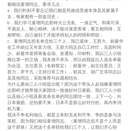
都相信童增同志。要求几点：
a．我们时刻不要忘记我们都是死难或受难本身及其家属子
女，每家都有一部血泪史；
b．我们学习童增同志那种大公无私、一身正气、和蔼可亲、
平易近人、耐心精神。决不能冷落受害者，要互相同情，互
相帮助。自己做到了才能求得别人的同情和帮助；
c．童增同志把名单交给三个人，我已退休，王群力、郝曼华
在工作岗位又年富力强。王群力同志自己工作忙，见面时间
少。郝曼华老师筹备会场、发通知，印材料。我以三人小组
顺位第一的立场，我本身不牵头，所以由我提出人选名单最
为合适。主任委员（名称暂定）：郝曼华，副主任委员：王
群力，罗平凡（主持日常工作），郁其文、胡广文等同志以
及其他同志，采取推荐与自愿相结合。
为什么要由三人小组提出呢？因为这个带头人必须像童增同
志那样才能带领大家团结一致做好对日索赔。我们三人小组
以及核心小组及新发表名单的同志团结一致，上下一心，向
日本索赔。还怕要不来，日本不是那么好对付的。再内争消
耗力量。
我决不争名利地位，都是义务职无名利可争。争的是参与决
策权。因为我们相信童增同志。（童增同志也不是个人而是
这个群体）又把这个名单转给我们三个人，让我们齐心协