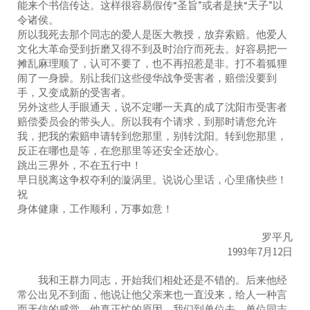
能来个书信传达。这样很容易假传“圣旨”或者是挟“天子”以
令诸侯。
所以我死去那个同志的爱人是医大教授，放弃索赔。他爱人
文化大革命受到折磨又得不到及时治疗而死去。好容易把一
摊乱麻理顺了，认可不要了，也不再招惹是非。打不着狐狸
闹了一身臊。别让我们这些侵华战争受害者，赔偿没要到
手，又变成新的受害者。
另外这些人手眼通天，说不定哪一天真的成了沈阳市受害者
赔偿委员会的带头人。所以我有个请求，到那时请您允许
我，把我的索赔申请转到您那里，别转沈阳。转到您那里，
反正在哪也是等，在您那里等还安全还放心。
跳出三界外，不在五行中！
早日脱离这争权夺利的漩涡里。说说心里话，心里痛快些！
祝
身体健康，工作顺利，万事如意！
罗平凡
1993年7月12日
我和王群力同志，开始我们相处还是不错的。后来他经
常公出见不到面，他说让他父亲来也一直没来，给人一种言
而无信的感觉。他真正忙的原因，我们到单位去，单位同志