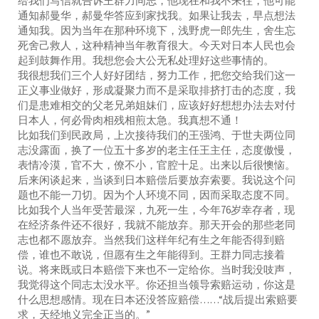
给我们写信就告诉王群力同志，他现在和我不来往，他可能
通知郝曼华，郝曼华答应到家找我。如果让我去，早点想法
通知我。因为当年在那种环境下，浅野虎一郎先生，舍生忘
死舍己救人，这种精神当年教育很大。今天对日本人民也会
起到鼓舞作用。我想您会大公无私处理好这些事情的。
我很想我们三个人好好团结，努力工作，把您交给我们这一
正义事业做好，形成凝聚力而不是采取排挤打击的态度，我
们是患难相交的父老兄弟姐妹们，应该好好想想办法去对付
日本人，何必骨肉相残相煎太急。我真想不通！
比如我们到民政局，上次接待我们的王强鸿、于世夫两位同
志没露面，换了一位五十多岁的老主任王主任，态度傲慢，
表情冷漠，官不大，僚不小，官腔十足。出来以后很懊恼。
后来闲谈起来，当谈到日本赔偿后要放弃索要。我说这个问
题也不能一刀切。因为个人环境不同，因而采取态度不同。
比如我个人当年受苦最深，九死一生，今年76岁幸存者，现
在经济条件还不很好，我就不能放弃。那天开会的那些老同
志也都不愿放弃。当然我们这样年纪有生之年能否得到赔
偿，谁也不敢说，但愿有生之年能得到。王群力同志接着
说。将来既或日本赔偿下来也不一定给你。当时我没吱声，
我觉得这个同志太没水平。你还担当领导索赔运动，你这是
什么思想感情。现在日本还没答应赔偿……“战后提出索赔要
求，天经地义完全正当的。”