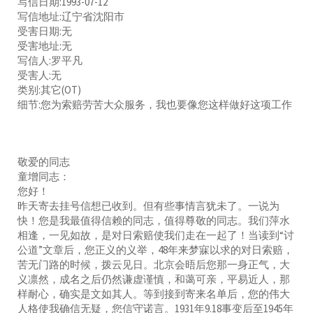
写信日期:1993-07-12
写信地址:辽宁省沈阳市
受害日期:无
受害地址:无
写信人:罗平凡
受害人:无
类别:其它(OT)
细节:您为索赔劳苦大众服务，我也要像您这样做好这项工作
敬爱的同志
童增同志：
您好！
昨天寄去挂号信想已收到。但有些事情言犹未了。一说为
快！您是我最值得信赖的同志，值得尊敬的同志。我们萍水
相逢，一见如故，是对日索赔使我们走在一起了！当读到“讨
公道”文章后，您正义的义举，48年来梦寐以求的对日索赔，
苦无门路的时候，拨云见日。北京会晤后您那一身正气，大
义凛然，成名之后仍然谦虚谨慎，和蔼可亲，平易近人，那
样耐心，确实是文如其人。等到接到寄来名单后，您的伟大
人格使我确信无疑，您信守诺言。1931年9.18事变后至1945年