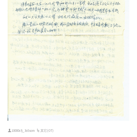
10000cfj_3o5som
其它(OT)