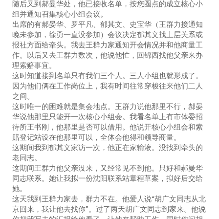
随后又到郝曼华处，他已接收名单，按您圈点的成立核心小
组并通知召集核心小组会议。
出席的有郝晏华、罗平凡、郁其文、史宝华（王群力接通知
晚未参加，徐勇一直没参加）会议决定郁其文找上层关系或
报社方面给牵头。我去王群力家通知开会情况并和他商量工
作。以后又去王群力数次，他说他忙，回锦西找他父亲来办
理索赔事宜。
这时知道接到名单只有我们三个人。三人小组也就形成了。
因为他们俩在工作岗位上，我有时间往常穿梭往来他们二人
之间。
这时唯一的困难就是集会地点。王群力说他那里不行，郝晏
华说他那里只能开一次核心小组会。我看名单上有市体委招
待所王书刚，他那里是否可以借用。他说开核心小组会和索
赔登记站设在他那里可以，全体会他得和领导商量。
这期间我到郁其文家访一次，他正在家输液。没找到牵头的
老同志。
这期间王群力他父亲没来，又经常见不到他。只好和郝曼华
同志联系。她让我拟一份沈阳联系站章程草案，拟好后交给
她。
这天我到王群力家去，群力不在。他爱人说“胡广文同志从北
京回来，我让他去找你”。过了两天胡广文同志到家来。他说