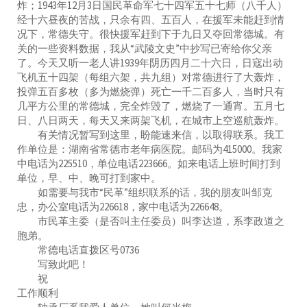
炸；1943年12月3日国民革命军七十四军五十七师（八千人）
经十六昼夜的苦战，只余有四、五百人，在援军未能赶到情
况下，常德失守。很快援军赶到下于九日又夺回常德城。有
关的一些资料数据，我从“武陵文史”中抄写已寄给你父亲
了。今天又听一老人讲1939年阴历四月二十六日，日寇出动
飞机五十四架（每组六架，共九组）对常德进行了大轰炸，
投弹五百多枚（多为燃烧弹）死亡一千二百多人，当时只有
几平方公里的常德城，完全炸毁了，燃烧了一通宵。五月七
日、八日两天，每天又来两架飞机，在城市上空巡航轰炸。
有关情况暂写到这里，盼能速来信，以取得联系。我工
作单位是：湖南省常德市老年病医院。邮码为415000。我家
中电话为225510，单位电话223666。如来电话上班时间打到
单位，早、中、晚可打到家中。
如需要与我市“民革”组织联系的话，我的朋友叫邹克
忠，办公室电话为226618，家中电话为226648。
市民革主委（是否叫主任委员）叫李达道，系李政道之
胞弟。
常德电话直拨区号0736
写致此吧！
祝
工作顺利