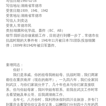
写信日期:1993-02-16
写信地址:湖南省常德市
受害日期:1939、1941、1942
受害地址:湖南省常德市
写信人:刘奕达
受害人:常德市民
类别:细菌和化学战、轰炸（BC、AB）
细节:我听说你做索赔工作，目前进行到哪一步了，常德市在
抗战时期的大事件有：1941年11月被日本731部队投放细菌
弹；1939年和1942年被日军轰炸。
童增同志：
你好！
我们是亲戚。你的祖母我称姑母。抗战时期，我们两家
都住在重庆南岸（现在的南坪）。一九四六年，我们全家回
到武汉，与你们家就分开了。几十年也未与你们家直接联
系。但与你姑母家，我叫华姐有联系。前我在武汉工作时常
去看望她及单云哥。后我调湖南工作。
去年七、八月份时，我利用休假到四川去旅游，并专门
到重庆去看望你伯父及你父亲，以酬我们分别四十六年的思