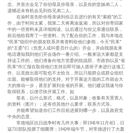
念。并首次会见了你伯母及你母亲，以及你的堂姊弟二人，
遗憾还未有机会见到你兄弟二人。
在渝时首先听你母亲谈到你正在进行的有关“索赔”的工
作，由于时间太紧，我第二天将离渝返湘，所以对你寄回家
中的一些资料未及详细阅读。以后通过与你父亲通信联系，
前后他给我寄了一些资料。为了配合你的工作，我与本地在
“民革”组织中的朋友联系并将资料给他们参阅，今天“民革”
的“主委”们（负责人或叫委员什么的）开会，并由我朋友来
电话通知我到他们开会场作一番介绍。一般来说大家都是支
持这工作的，他们准备向地方党委的统战部、市政协以及“省
民革”作汇报在取得他们支持后即可抽人搭班子来进行这项工
作。以党政出面可取也不太恰当，所以只能群众或群众组织
出面。能够取得他们的支持。对于开展这方面的工作就会大
大的推动一步，甚至扩展到全省的开展。他们建议我速与你
取得联系，以便尽快开展工作。如
签名，以什么形式，格式，以及对象；收集有关受害人
的资料（图片）；还有些其他什么要求，联系方式等。
并能希望知道你们工作目前进展到哪一步，以及政府党
中央的态度。
常德地区抗日战争时有几件大事：即1941年11月4日，日
寇731部队投掷了细菌弹；1942年端午节，对常德进行了大轰