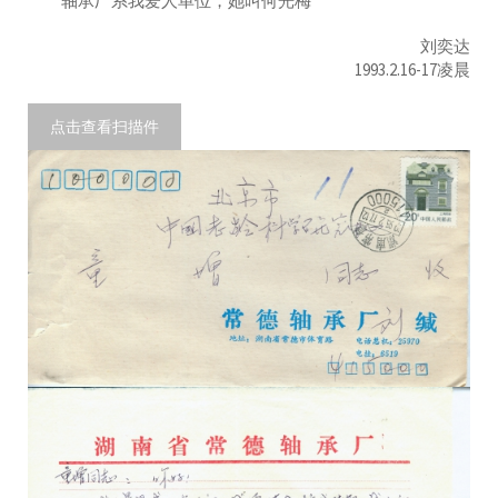
轴承厂系我爱人单位，她叫何光梅
刘奕达
1993.2.16-17凌晨