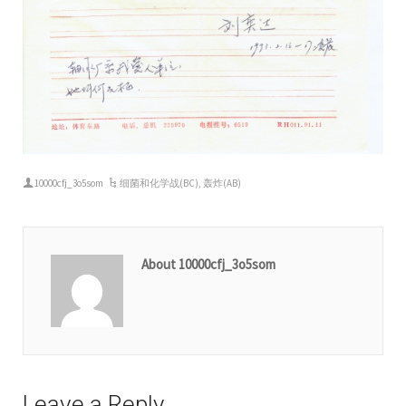
10000cfj_3o5som
细菌和化学战(BC)
,
轰炸(AB)
About 10000cfj_3o5som
Leave a Reply