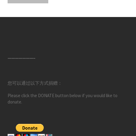
———————–
您可以通过以下方式捐赠：
Please click the DONATE button below if you would like to
donate.