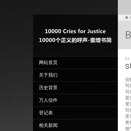
B
21
网站首页
s
关于我们
信
写信
历史背景
写
受
万人信件
受
写
登记表
受
类
相关新闻
细