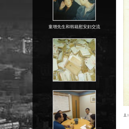
童增先生和韩籍慰安妇交流
1