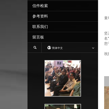
信件检索
参考资料
童
联系我们
当
坚
留言板
名
您
简体中文
我
祝