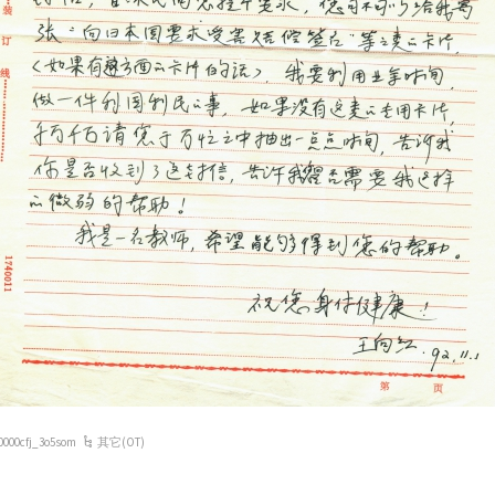
0000cfj_3o5som
其它(OT)