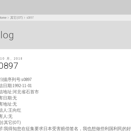
Home
其它(OT)
s0897
log
 10 月, 2018
0897
扫描序列号:s0897
日期:1992-11-01
信地址:河北省石首市
害日期:无
害地址:无
信人:王向红
害人:无
别:其它(OT)
节:我得知您在征集要求日本受害赔偿签名，我也想做些利国利民的