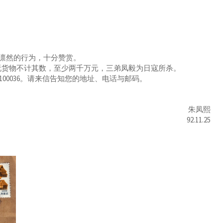
凛然的行为，十分赞赏。
玩货物不计其数，至少两千万元，三弟凤毅为日寇所杀。
100036。请来信告知您的地址、电话与邮码。
朱凤熙
92.11.25