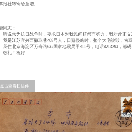
年报社转寄给童增。
增同志：
说您为抗日战争时，要求日本对我民间赔偿而努力，我对此正义
是江苏宜兴西撒珠巷408号人，日寇侵略时，整个大宅被毁，古
住北京海淀区万寿路63#国家地震局甲411号，电话8213293，邮码
敬礼！祝好