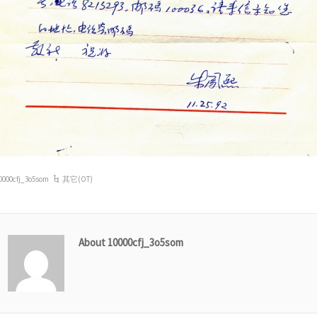
0000cfj_3o5som
其它(OT)
About 10000cfj_3o5som