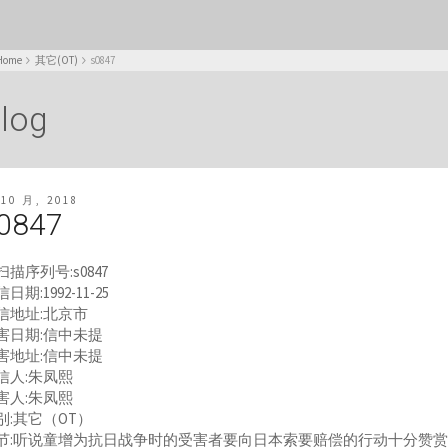
Home
其它(OT)
s0847
log
 10 月, 2018
0847
扫描序列号:s0847
日期:1992-11-25
信地址:北京市
害日期:信中未提
害地址:信中未提
信人:朱凤熙
害人:朱凤熙
别:其它（OT）
节:听说童增为抗日战争时的受害者要向日本索要赔偿的行动十分赞