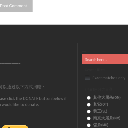
——————–
Generic filters
Exact matches only
可以通过以下方式捐赠：
Filter by 分类目录
其他大屠杀(OM)
ase click the DONATE button below if
 would like to donate.
其它(OT)
劳工(SL)
南京大屠杀(NM)
谋杀(MU)