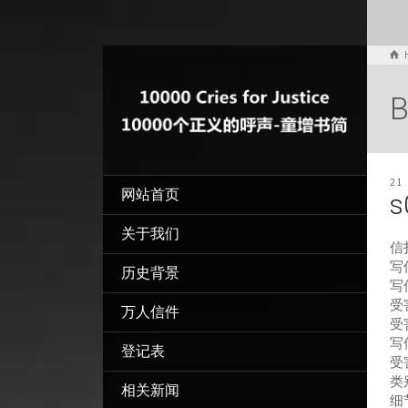
B
21
网站首页
s
关于我们
信
写信
历史背景
写
受
万人信件
受
写
登记表
受
类
相关新闻
细