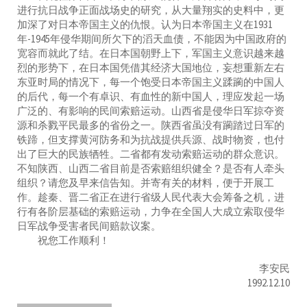
进行抗日战争正面战场史的研究，从大量翔实的史料中，更
加深了对日本帝国主义的仇恨。认为日本帝国主义在1931
年-1945年侵华期间所欠下的滔天血债，不能因为中国政府的
宽容而就此了结。在日本国朝野上下，军国主义意识越来越
烈的形势下，在日本国凭借其经济大国地位，妄想重新左右
东亚时局的情况下，每一个饱受日本帝国主义蹂躏的中国人
的后代，每一个有卓识、有血性的新中国人，理应发起一场
广泛的、有影响的民间索赔运动。山西省是侵华日军掠夺资
源和杀戮平民最多的省份之一。陕西省虽没有躏踏过日军的
铁蹄，但支撑黄河防务和为抗战提供兵源、战时物资，也付
出了巨大的民族牺牲。二省都有发动索赔运动的群众意识。
不知陕西、山西二省目前是否索赔组织健全？是否有人牵头
组织？请您及早来信告知。并寄有关的材料，便于开展工
作。趁秦、晋二省正在进行省级人民代表大会筹备之机，进
行有各阶层基础的索赔运动，力争在全国人大成立索取侵华
日军战争受害者民间赔款议案。
祝您工作顺利！
李安民
1992.12.10