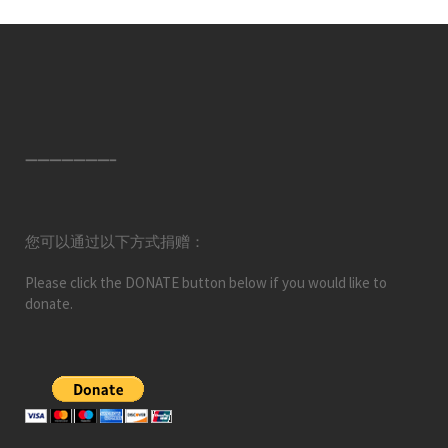
———————–
您可以通过以下方式捐赠：
Please click the DONATE button below if you would like to
donate.