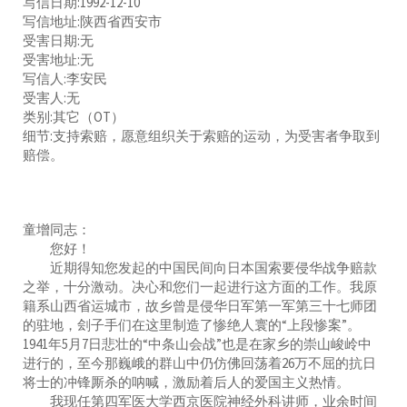
写信日期:1992-12-10
写信地址:陕西省西安市
受害日期:无
受害地址:无
写信人:李安民
受害人:无
类别:其它（OT）
细节:支持索赔，愿意组织关于索赔的运动，为受害者争取到
赔偿。
童增同志：
您好！
近期得知您发起的中国民间向日本国索要侵华战争赔款
之举，十分激动。决心和您们一起进行这方面的工作。我原
籍系山西省运城市，故乡曾是侵华日军第一军第三十七师团
的驻地，刽子手们在这里制造了惨绝人寰的“上段惨案”。
1941年5月7日悲壮的“中条山会战”也是在家乡的崇山峻岭中
进行的，至今那巍峨的群山中仍仿佛回荡着26万不屈的抗日
将士的冲锋厮杀的呐喊，激励着后人的爱国主义热情。
我现任第四军医大学西京医院神经外科讲师，业余时间