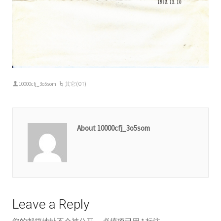
10000cfj_3o5som
其它(OT)
About 10000cfj_3o5som
Leave a Reply