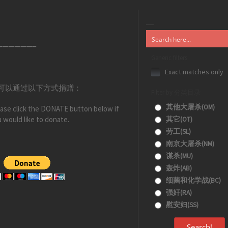
——————–
Generic filters
Exact matches only
可以通过以下方式捐赠：
Filter by 分类目录
其他大屠杀(OM)
ase click the DONATE button below if
 would like to donate.
其它(OT)
劳工(SL)
南京大屠杀(NM)
谋杀(MU)
轰炸(AB)
细菌和化学战(BC)
强奸(RA)
慰安妇(SS)
Search!