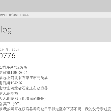
Home
其它(OT)
s0776
log
 10 月, 2018
0776
扫描序列号:s0776
日期:1993-08-04
信地址:河北省石家庄市元氏县
日期:1942-02
害地址:河北省石家庄市获鹿县
信人:胡增禄
害人:胡德禄（胡增禄的哥哥）
别:其它（OT）
节:我的哥哥在获鹿县养病被日军抓走至今下落不明，我的父母亲过