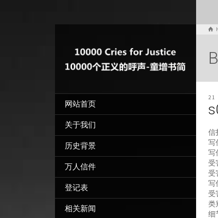
B
21
网站首页
s
关于我们
信
写信
历史背景
写
受害
万人信件
受
写
登记表
受
类
相关新闻
细