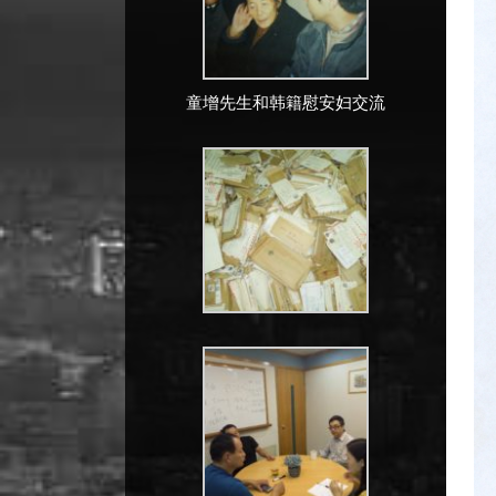
童增先生和韩籍慰安妇交流