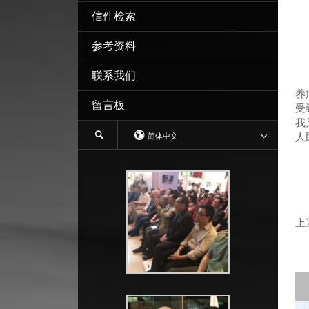
信件检索
参考资料
联系我们
我
养
留言板
受
我
人
简体中文
上