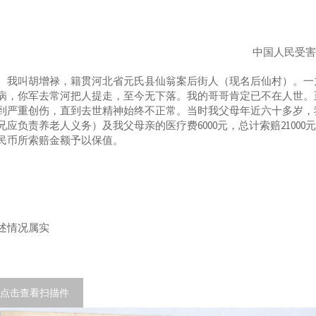
中国人民受
叫胡增禄，籍贯河北省元氏县仙翁案后街人（现名后仙村）。一九
病，你军去常河把人提走，至今无下落。我的哥哥肯定已不在人世。
到严重创伤，直到去世精神始终不正常。当时我父母年近六十多岁，我才
兄应负责养老人义务）及我父母亲的医疗费6000元，总计索赔21000
民币所索赔金额予以保值。
述情况属实