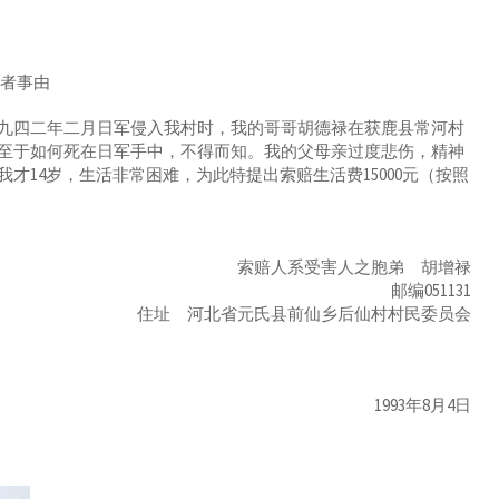
害者事由
四二年二月日军侵入我村时，我的哥哥胡德禄在获鹿县常河村
至于如何死在日军手中，不得而知。我的父母亲过度悲伤，精神
14岁，生活非常困难，为此特提出索赔生活费15000元（按照
元
索赔人系受害人之胞弟 胡增禄
邮编051131
住址 河北省元氏县前仙乡后仙村村民委员会
1993年8月4日