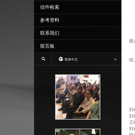
信件检索
参考资料
联系我们
1
观
留言板
童
“
偿
简体中文
而
刘
刘
王
刘
田