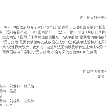
关于抗日战争中
972，中国政府放弃了对日“战争赔偿”要求，但没有宣布放弃“受
点，受到各界关注，《中国商报》、《法制日报》等报刊纷纷刊其扼
文阐述了国际关于两种赔偿的区别：“战争赔偿”是因发动侵略的
受害赔偿”是因发动侵略的战败国在战争中违反战争法规和人道原
。第2次世界大战后，犹太人、波兰和法国均以受纳粹迫害为由索取
我国应向日索取的“受害赔偿”折合今天的价值为1800亿美元……
向日本国要求
签名
奇扉 刘发科 解关智
睿彻 吴霞
锳
睿彻 刘桂终 沈雅静
丹 张吴