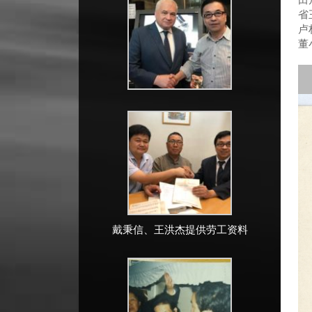
省
卢
董
戴秉信、王洪杰提供劳工资料