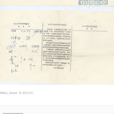
0000cfj_3o5som
其它(OT)