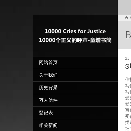
B
21
网站首页
s
关于我们
信
写信
历史背景
写
受
万人信件
受
写
登记表
受
类
相关新闻
细