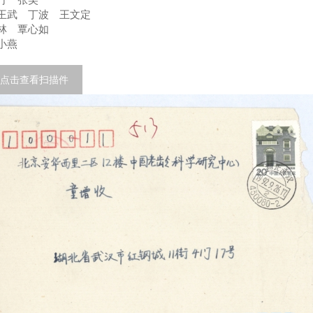
王武 丁波 王文定
林 覃心如
小燕