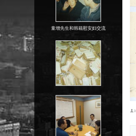
童增先生和韩籍慰安妇交流
1