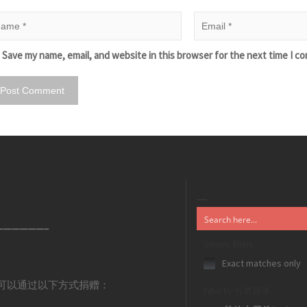
Save my name, email, and website in this browser for the next time I c
——————–
Generic filters
Exact matches only
可以通过以下方式捐赠：
Filter by 分类目录