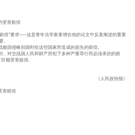
的受害赔偿
害赔偿”要求——这是青年法学家童增在他的论文中反复阐述的重要
要。
战败国侵略别国时给这些国家所造成的损失的赔偿。
则，对交战国人民和财产所犯下多种严重罪行而必须承担的赔
了巨额受害赔偿。
《人民政协报》
受害赔偿