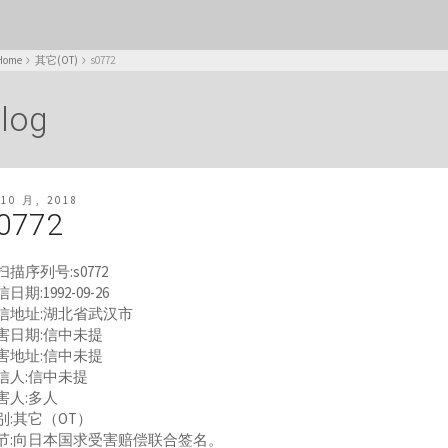
Home
其它(OT)
s0772
log
 10 月, 2018
0772
扫描序列号:s0772
日期:1992-09-26
信地址:湖北省武汉市
害日期:信中未提
害地址:信中未提
信人:信中未提
害人:多人
别:其它（OT）
节:向日本国求受害赔偿联合签名。