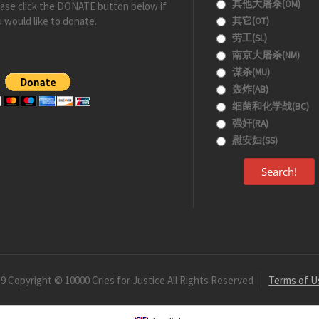
其他大屠杀(OM)
ase click the DONATE button below if
 would like to donate.
其它(OT)
劳工(SL)
南京大屠杀(NM)
谋杀(MU)
轰炸(AB)
细菌和化学战(BC)
强奸(RA)
慰安妇(SS)
Search!
9 Copyright © 10000 Cries for Justice All Rights Reserved
Terms of U