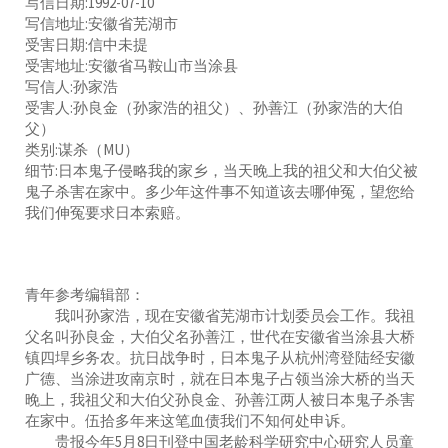
写信日期:1992-07-10
写信地址:安徽省芜湖市
受害日期:信中未提
受害地址:安徽省马鞍山市当涂县
写信人:孙家浩
受害人:孙良金（孙家浩的祖父）、孙善江（孙家浩的大伯
父）
类别:谋杀（MU）
细节:日本鬼子侵略我的家乡，当天晚上我的祖父和大伯父被
鬼子杀害在家中。多少年这件事不知道该去哪伸冤，望您给
我们伸冤要求日本索赔。
青年参考编辑部：
我叫孙家浩，现在安徽省芜湖市计划委员会工作。我祖
父名叫孙良金，大伯父名孙善江，世代在安徽省当涂县大桥
镇四垾乡务农。抗日战争时，日本鬼子从杭州湾登陆经安徽
广德、当涂进攻南京时，就在日本鬼子占领当涂大桥的当天
晚上，我祖父和大伯父孙良金、孙善江两人被日本鬼子杀害
在家中。伍拾多年来这笔血债我们不知何处申诉。
贵报今年5月8日刊登中国老龄科学研究中心研究人员童