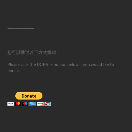
———————–
您可以通过以下方式捐赠：
Please click the DONATE button below if you would like to
donate.