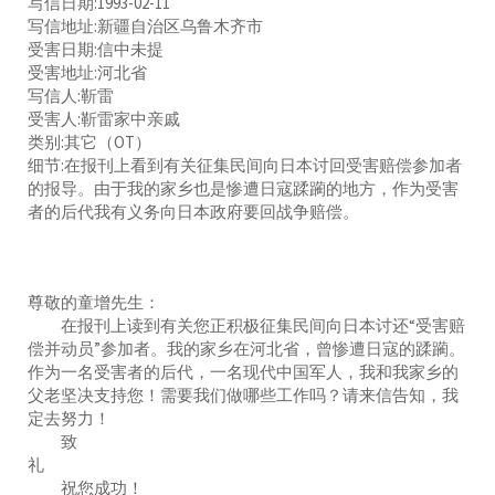
写信日期:1993-02-11
写信地址:新疆自治区乌鲁木齐市
受害日期:信中未提
受害地址:河北省
写信人:靳雷
受害人:靳雷家中亲戚
类别:其它（OT）
细节:在报刊上看到有关征集民间向日本讨回受害赔偿参加者
的报导。由于我的家乡也是惨遭日寇蹂躏的地方，作为受害
者的后代我有义务向日本政府要回战争赔偿。
尊敬的童增先生：
在报刊上读到有关您正积极征集民间向日本讨还“受害赔
偿并动员”参加者。我的家乡在河北省，曾惨遭日寇的蹂躏。
作为一名受害者的后代，一名现代中国军人，我和我家乡的
父老坚决支持您！需要我们做哪些工作吗？请来信告知，我
定去努力！
致
礼
祝您成功！