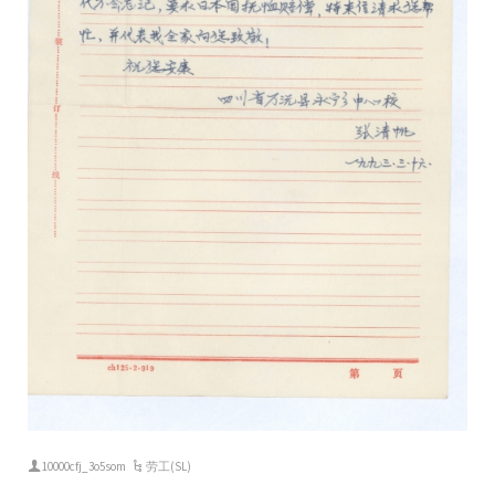
10000cfj_3o5som
劳工(SL)