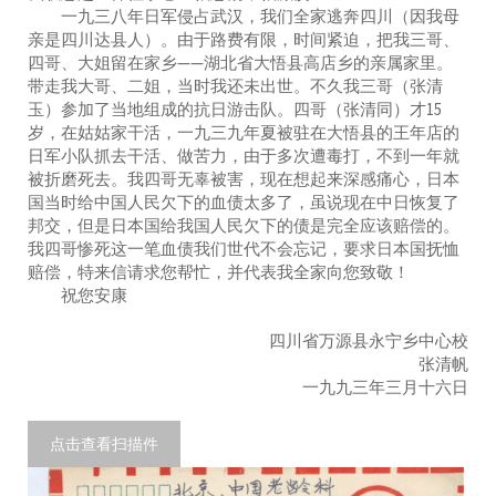
一九三八年日军侵占武汉，我们全家逃奔四川（因我母
亲是四川达县人）。由于路费有限，时间紧迫，把我三哥、
四哥、大姐留在家乡——湖北省大悟县高店乡的亲属家里。
带走我大哥、二姐，当时我还未出世。不久我三哥（张清
玉）参加了当地组成的抗日游击队。四哥（张清同）才15
岁，在姑姑家干活，一九三九年夏被驻在大悟县的王年店的
日军小队抓去干活、做苦力，由于多次遭毒打，不到一年就
被折磨死去。我四哥无辜被害，现在想起来深感痛心，日本
国当时给中国人民欠下的血债太多了，虽说现在中日恢复了
邦交，但是日本国给我国人民欠下的债是完全应该赔偿的。
我四哥惨死这一笔血债我们世代不会忘记，要求日本国抚恤
赔偿，特来信请求您帮忙，并代表我全家向您致敬！
祝您安康
四川省万源县永宁乡中心校
张清帆
一九九三年三月十六日