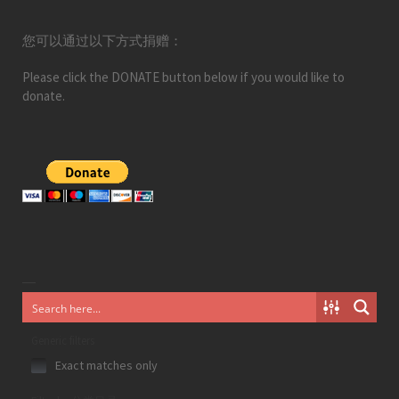
您可以通过以下方式捐赠：
Please click the DONATE button below if you would like to
donate.
Generic filters
Exact matches only