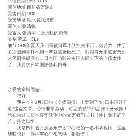
写信日期:1993-03-16
写信地址:四川省万源市
受害日期:1938
受害地址:湖北省武汉市
写信人:张清帆
受害人:张清同（张清帆的四哥）
类别:劳工（SL）
细节:1939年夏天我四哥被日军小队抓去干活，做苦力，由于
多次遭到毒打不到一年就被折磨死了。我四哥无辜被害想起
来仍旧深感痛心，日本国当时诶中国人民欠下的血债太多
了。我要求日本国赔偿我四哥。
亲爱的童增同志：
您好。
我在今年2月3日的《文摘周报》上看到了“向日本国讨公
道”这篇文章。心情非常激动，对您的精神和品德十分敬佩！
您在为过去日本侵华战争中的受害者们呈书［伸］冤不辞辛
苦，持之以恒。
我是四川省万源县永宁乡中心校的一名小学教师。这里
我联想起一件往事心里很悲恸，很激愤！