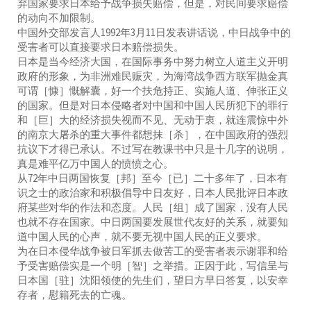
弃国家要求日本给予战争损失赔偿，但是，对民间要求赔偿
的动向不加限制。
中国外交部发言人1992年3月11日发表讲话说，中日战争中的
受害者可以直接要求日本赔偿损失。
日本是当今经济大国，在国际事务中努力树立人道主义开明
政府的形象，为非洲难民赈灾，为海湾战争西方联军抛金真
可谓［慷］慨解囊，好一个扶危持正、实施人道、伸张正义
的国家。但是对日本侵略者对中国和中国人民所犯下的罪行
和［巨］大的经济损失视而不见、无动于衷，就连震惊中外
的南京大屠杀的重大事件都想抹［杀］，在中国政府的强烈
抗议下才得已承认。不过写在教课书中只是十几字的说明，
真是难平亿万中国人的愤愤之心。
从72年中日两国恢复［邦］至今［已］二十多年了，日本有
识之士的政治家和积极倡导中日友好，日本人民批评日本政
府某些对华的作法和态度。人民［组］成了国家，没有人民
也就不存在国家。中日两国要发展世代友好的关系，就要知
道中国人民的心声，就不要无视中国人民的正义要求。
为在日本侵华战争被日军抓去做苦工的受害者表示谢罪和给
予受害赔偿实是一个明［智］之举措。正因于此，写信呈与
日本国［驻］沈阳领使的先生们，望日方早日答复，以安幸
存者，慰籍死去的亡魂。