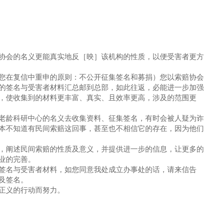
会的名义更能真实地反［映］该机构的性质，以便受害者更方
在复信中重申的原则：不公开征集签名和募捐）您以索赔协会
的签名与受害者材料汇总邮到总部，如此往返，必能进一步加强
，使收集到的材料更丰富、真实、且效率更高，涉及的范围更
龄科研中心的名义去收集资料、征集签名，有时会被人疑为诈
本不知道有民间索赔这回事，甚至也不相信它的存在，因为他们
阐述民间索赔的性质及意义，并提供进一步的信息，让更多的
业的完善。
名与受害者材料，如您同意我处成立办事处的话，请来信告
及签名。
正义的行动而努力。