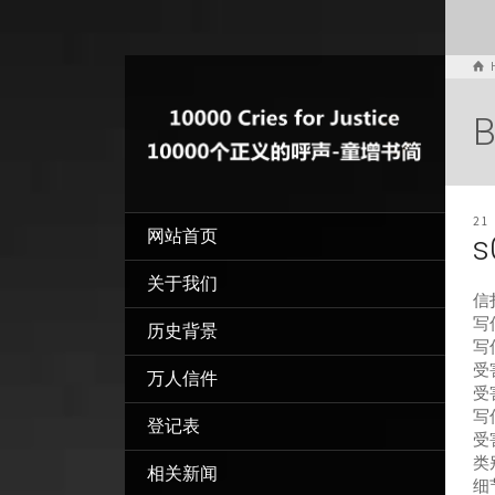
B
21
网站首页
s
关于我们
信
写信
历史背景
写
受
万人信件
受
写
登记表
受
类
相关新闻
细