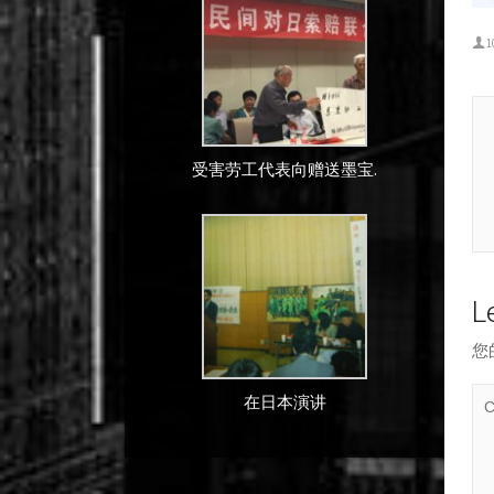
1
受害劳工代表向赠送墨宝.
L
您
在日本演讲