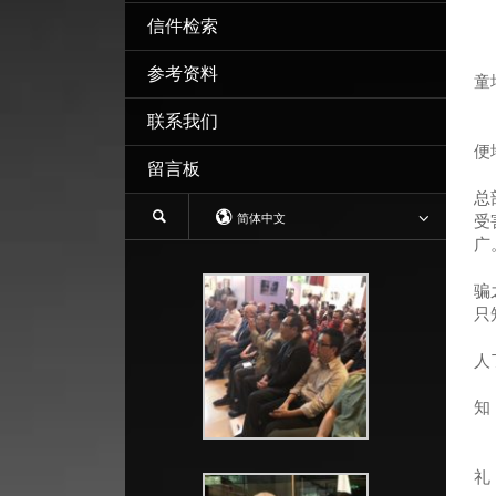
信件检索
参考资料
童
非
联系我们
有
便
留言板
由
总
简体中文
受
广
以
骗
只
所
人
我
知
受
礼