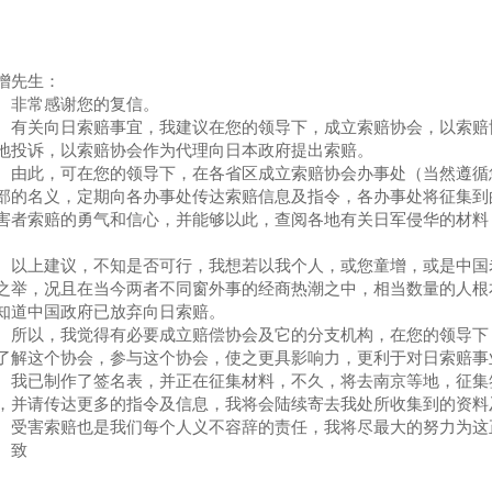
增先生：
常感谢您的复信。
关向日索赔事宜，我建议在您的领导下，成立索赔协会，以索赔协
地投诉，以索赔协会作为代理向日本政府提出索赔。
此，可在您的领导下，在各省区成立索赔协会办事处（当然遵循您
部的名义，定期向各办事处传达索赔信息及指令，各办事处将征集到
害者索赔的勇气和信心，并能够以此，查阅各地有关日军侵华的材料
。
上建议，不知是否可行，我想若以我个人，或您童增，或是中国老
之举，况且在当今两者不同窗外事的经商热潮之中，相当数量的人根
知道中国政府已放弃向日索赔。
以，我觉得有必要成立赔偿协会及它的分支机构，在您的领导下，
了解这个协会，参与这个协会，使之更具影响力，更利于对日索赔事
已制作了签名表，并正在征集材料，不久，将去南京等地，征集签
，并请传达更多的指令及信息，我将会陆续寄去我处所收集到的资料
害索赔也是我们每个人义不容辞的责任，我将尽最大的努力为这
致