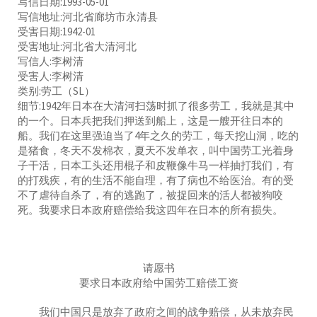
写信日期:1993-05-01
写信地址:河北省廊坊市永清县
受害日期:1942-01
受害地址:河北省大清河北
写信人:李树清
受害人:李树清
类别:劳工（SL）
细节:1942年日本在大清河扫荡时抓了很多劳工，我就是其中
的一个。日本兵把我们押送到船上，这是一艘开往日本的
船。我们在这里强迫当了4年之久的劳工，每天挖山洞，吃的
是猪食，冬天不发棉衣，夏天不发单衣，叫中国劳工光着身
子干活，日本工头还用棍子和皮鞭像牛马一样抽打我们，有
的打残疾，有的生活不能自理，有了病也不给医治。有的受
不了虐待自杀了，有的逃跑了，被捉回来的活人都被狗咬
死。我要求日本政府赔偿给我这四年在日本的所有损失。
请愿书
要求日本政府给中国劳工赔偿工资
我们中国只是放弃了政府之间的战争赔偿，从未放弃民