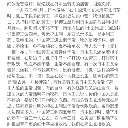
间的受害索赔。回忆我在日本当劳工的痛苦，很难忘掉。
一九四二年1月，日本侵略军在中国河北省大清河北扫荡
时，抓去了很多的劳工，押送到塘沽集中营。我也被抓了
去，又把我和别的劳工一起押送坐船到日本国群马县利根郡
月野村。到后闲火车站下车，南走六里的1个山沟里，强迫我
们当劳工达四年。每天挖山洞，东西长卅多里，是水利工
程，发电用的。中国劳工进山洞干活，吃的是猪饲料、糠
团，不给饱。冬不给棉衣，夏不给单衣，每人发一个［兜］
［裆］布，叫中国劳工光着身体干活。日本工头还拿着棍子
和皮鞭，在后边打，像打牛马一样打我中国劳工，打得我手
部致残，现在不能干活，生活不能自理。有一次日本工头拿
着斧头砸我，幸亏我离开快，没有砸着。［像］这样的事情
经常发生。不［仅］发生在我一人身上发生，还骂我们劳工
是“强古路，八格牙路”，有许多劳工被日本工头活活打死。
非人道的生活很苦，有的自杀，有的逃跑后又跳山自杀，被
逮回来的人活活叫洋狗咬死。日本工头说，你们中国人是跑
不掉的，都是我们洋狗吃的东西。有很多劳工被虐待死在那
里，还有双目失明的和在山洞里干活受伤致残的。各种残废
人达四百多人。中国劳工到四五年底，日本投降时，活下来
的还有一百三十人左右。四六年三月，在美国军队帮助下回
到祖国青岛市的红十字会接收站，我们在那里被接收的。