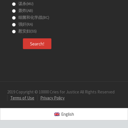
谋杀(MU)
轰炸(AB)
细菌和化学战(BC)
强奸(RA)
慰安妇(SS)
Search!
2019 Copyright © 10000 Cries for Justice All Rights Reserved
Terms of Use
Privacy Policy
English