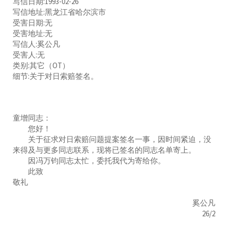
写信日期:1993-02-26
写信地址:黑龙江省哈尔滨市
受害日期:无
受害地址:无
写信人:奚公凡
受害人:无
类别:其它（OT）
细节:关于对日索赔签名。
童增同志：
您好！
关于征求对日索赔问题提案签名一事，因时间紧迫，没
来得及与更多同志联系，现将已签名的同志名单寄上。
因冯万钧同志太忙，委托我代为寄给你。
此致
敬礼
奚公凡
26/2