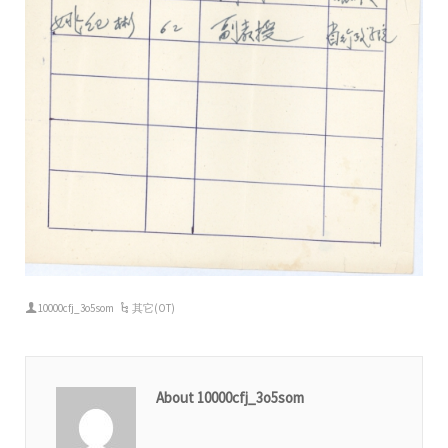
10000cfj_3o5som
其它(OT)
About 10000cfj_3o5som