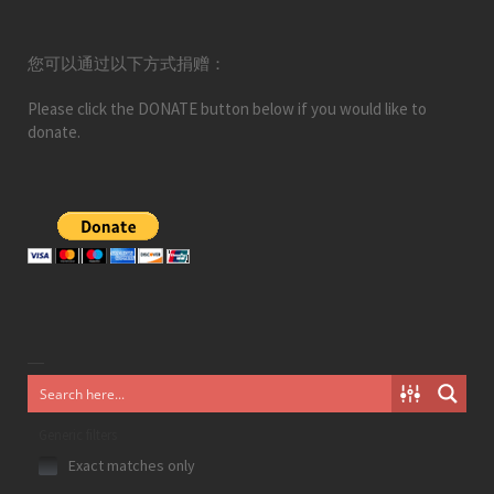
您可以通过以下方式捐赠：
Please click the DONATE button below if you would like to
donate.
Generic filters
Exact matches only