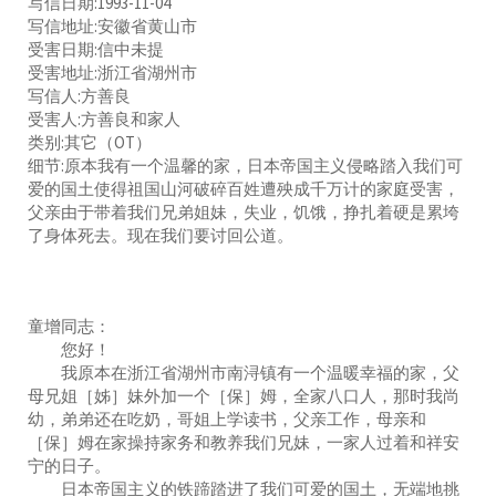
写信日期:1993-11-04
写信地址:安徽省黄山市
受害日期:信中未提
受害地址:浙江省湖州市
写信人:方善良
受害人:方善良和家人
类别:其它（OT）
细节:原本我有一个温馨的家，日本帝国主义侵略踏入我们可
爱的国土使得祖国山河破碎百姓遭殃成千万计的家庭受害，
父亲由于带着我们兄弟姐妹，失业，饥饿，挣扎着硬是累垮
了身体死去。现在我们要讨回公道。
童增同志：
您好！
我原本在浙江省湖州市南浔镇有一个温暖幸福的家，父
母兄姐［姊］妹外加一个［保］姆，全家八口人，那时我尚
幼，弟弟还在吃奶，哥姐上学读书，父亲工作，母亲和
［保］姆在家操持家务和教养我们兄妹，一家人过着和祥安
宁的日子。
日本帝国主义的铁蹄踏进了我们可爱的国土，无端地挑