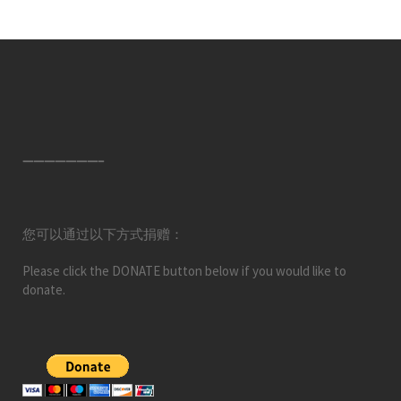
———————–
您可以通过以下方式捐赠：
Please click the DONATE button below if you would like to
donate.