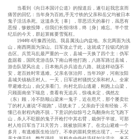
当看到《向日本国讨公道》的报道后，遂引起我悲哀而
痛苦的回忆：当年身为百姓,手无寸铁的父亲和岳父均被日本
鬼子活活杀死。这滥杀无［辜］，罪恶滔天的暴行，虽恶有
恶报，惨败投降，但我们长恨绵绵，终［身］难忘。半个世
纪后的今天，群起算账要雪冤枉。
1944年4月豫西沦陷。我县属浅山内盆地。东北两面为浅
山，南西两面为深山。日军攻止于此，这就成了拉锯式的游
击区。兵荒马乱最严重的一次，县城一天换了四个主：伪军
盘踞着，国民党游击队下南山将他打跑，八路军路过县城，
游击队望风出走，日本炮兵步兵追击八路。就这样动荡不
安，老百姓时常逃难。父亲名张治邦，当年39岁，河南汝阳
县城关镇杨庄村人。一天，日军进村骚扰父亲和村人。全家
早避难北山，由父亲看门。向村北后山逃避，刚跑上山梁，
只顾面南坐下喘息，查看有无追兵，惊魂未定，偶然左
（东）顾，冷不防顺山梁来一鬼子，近在咫尺，那个屡卖壮
丁的村人遂说“不能跑”，话犹未了，父亲由于没有经验，不
懂已在射程内跑不脱，下意识的似惊弓之鸟翻身向北飞跑下
山，杀人不眨眼的鬼子开枪打中其右臂，栽倒于半坡。可那
村人给日军当了31天苦力，就被放回来了。在北山避难一个
多月，有逃难医生给治疗。不幸的噩耗突然出现了。一天父
亲大便干结，憋气强排，岂料血由伤处迅猛如注流出，来不