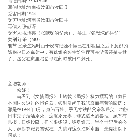
写信日期:1994-05-06
写信地址:河南省汝阳市汝阳县
受害日期:1944
受害地址:河南省汝阳市汝阳县
写信人:张献琛
受害人:张治邦（张献琛的父亲）、吴江（张献琛的岳父）
类别:谋杀（MU）
细节:父亲逃难时由于没有经验不懂已在射程里之后下意识的
逃跑被日本军射中，有逃难的医生给治疗可是父亲还是去世
了。岳父在家里喂岳母吃药时被日军刺死。
童增老师：
您好！
当看到《文摘周报》上转载《蜀报》杨力撰写的《向日
本国讨公道》的报道后，顿时引起了我悲哀而痛苦的回忆：
那是在1944年4月，身为百姓、手无寸铁的父亲和岳父，均被
日本鬼子活活杀死。这滥杀无辜，罪恶滔天的兽性，虽恶有
恶报，日终投降，但长恨绵绵，终身难忘。半个世纪后的今
天，群起算账要雪冤枉。为搞好这次控诉索赔，先提出以下
问题：