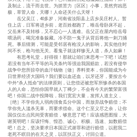
及制止，流干而去世。为抓苦力［区区］小事，竟然穷凶恶
极，草菅人命，天哪！人命还关什么天呀！
岳父吴江，40多岁，河南省汝阳县上店乡吴庄村人。暂
住上店，日军将进乡前，老百姓都跑了，唯岳母卧床不起，
父岳来不及转移，又不忍心一人逃难。岳父正在屋内给岳母
喂汤药，喝完准备躲藏。冷不防一鬼子从背后将他一刺刀捅
死。事后猜测，可能是受邻居有枪没人的影响，其实他住时
间不长，枪与他无关。看鬼子就这样惨无人道，杀人如麻！
有思考礼堂，好得很！那就让咱们来思考一下吧！试想
若没有当年不平等的马关条约等强迫我国赔款，若没有侵华
战争中您所掠夺的血汗钱物［做］养料资本，你国能成为今
日世界经济大国吗？我们要以血还血，以牙还牙，要按古今
中外“杀人抵命”的法律原则，让您偿还被您军所惨杀的各国
人的人命，恐怕你国早就人丁稀少，不会有今天的繁荣富强
吧！你国二战中投降啦，我们宽宏大量，发挥人道主义，
［绝］不学你先人弱肉强食瓜分中国，而放弃战争赔偿；不
学你先人滥杀无辜，而要求偿命。这个仁至义尽之余，让你
国仅仅出点民间受害赔偿，够意思了吧！应该感恩图报，大
谢英明吧！应该忏悔、惶恐、诚心、积极、迅速、如数赔偿
吧！总之，坚决要求日本国正式谢罪和进行赔偿，以慰我二
老死不瞑目的在天之灵，以匡扶正义，讨回公道。