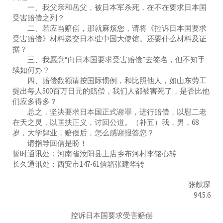
一、我父亲和岳父，被日本军杀死，在不在要求日本国
受害赔偿之列？
二、若应当赔偿，那就麻烦您，请将《控诉日本国要求
受害赔偿》材料递交日本驻中国大使馆。还要什么材料及证
据？
三、我愿意“向日本国要求受害赔偿”去签名，但不知手
续如何办？
四、赔偿数额请按国际惯例，和比照他人，如山东劳工
提出每人500百万日元的赔偿，我们人都被害死了，是否比他
们应多得多？
总之，坚决要求日本国正式谢罪，进行赔偿，以慰二老
在天之灵，以匡扶正义，讨回公道。（补五）我，男，68
岁，大学肄业，赔偿后，怎么感谢报答您？
请指导回信是盼！
暂时通讯处：河南省汝阳县上店乡布河村李铭心转
长久通讯处：西安市147-61信箱张建华转
张献琛
94.5.6
控诉日本国要求受害赔偿