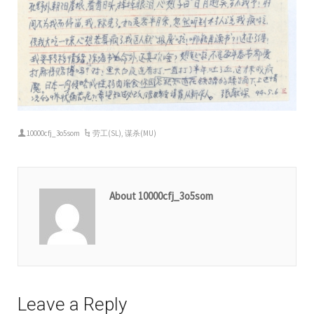
10000cfj_3o5som
劳工(SL)
,
谋杀(MU)
About 10000cfj_3o5som
Leave a Reply