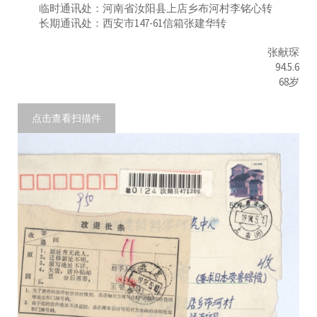
临时通讯处：河南省汝阳县上店乡布河村李铭心转
长期通讯处：西安市147-61信箱张建华转
张献琛
94.5.6
68岁