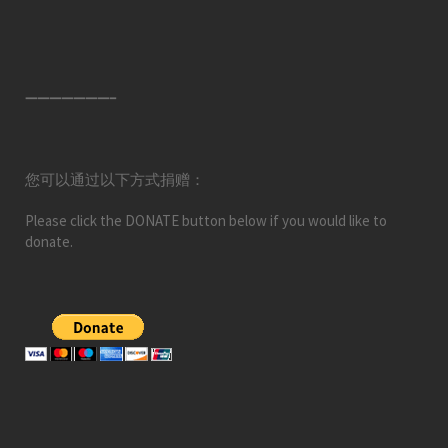
———————–
您可以通过以下方式捐赠：
Please click the DONATE button below if you would like to
donate.