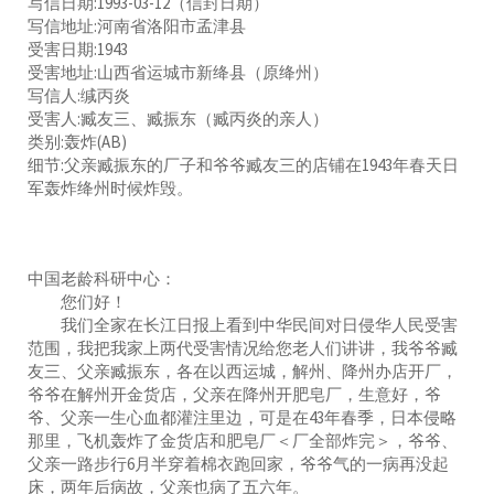
写信日期:1993-03-12（信封日期）
写信地址:河南省洛阳市孟津县
受害日期:1943
受害地址:山西省运城市新绛县（原绛州）
写信人:缄丙炎
受害人:臧友三、臧振东（臧丙炎的亲人）
类别:轰炸(AB)
细节:父亲臧振东的厂子和爷爷臧友三的店铺在1943年春天日
军轰炸绛州时候炸毁。
中国老龄科研中心：
您们好！
我们全家在长江日报上看到中华民间对日侵华人民受害
范围，我把我家上两代受害情况给您老人们讲讲，我爷爷臧
友三、父亲臧振东，各在以西运城，解州、降州办店开厂，
爷爷在解州开金货店，父亲在降州开肥皂厂，生意好，爷
爷、父亲一生心血都灌注里边，可是在43年春季，日本侵略
那里，飞机轰炸了金货店和肥皂厂＜厂全部炸完＞，爷爷、
父亲一路步行6月半穿着棉衣跑回家，爷爷气的一病再没起
床，两年后病故，父亲也病了五六年。