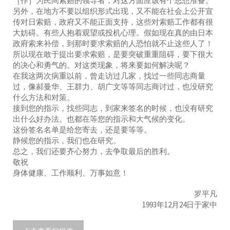
［作］为民间索赔的领导者，对这方面应该有个思想准备。
另外，在地方不要以组织形式出现，又不能在社会上公开宣
传对日索赔，政府又不能正面支持，这些对索赔工作都有很
大妨碍。有些人抱着观望或投机心理。假如现在真的由日本
政府索来补偿，到那时要求索赔的人恐怕就不止这些人了！
所以现在敢于提出要求索赔，是要突破重重阻碍，要下很大
的决心和勇气的。对这类现象，将来要如何解决呢？
在我这两次病重以前，曾走访过几家，找过一些同志商量
过，像郝曼华、王群力、胡广文等等同志商讨过，也没研究
什么方法和对策。
接到您的指示，找些同志，到家来签名的时候，也没有研究
出什么好办法。也都在等您的指示和大气候的变化。
这份签名名单是给您寄去，还是要等等。
静候您的指示，我们也在研究。
总之，我们还要齐心努力，去争取最后的胜利。
敬祝
身体健康、工作顺利、万事如意！
罗平凡
1993年12月24日于家中