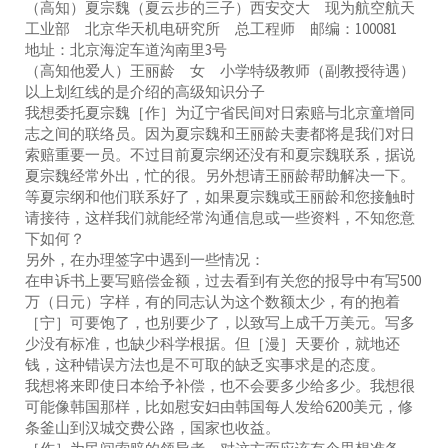
（高知）夏宗魏（夏云步的三子）西安交大 现为航空航天
工业部 北京华天机电研究所 总工程师 邮编：100081
地址：北京海淀车道沟南里3号
（高知他爱人）王丽龄 女 小学特级教师（副教授待遇）
以上划红线的是介绍的高级知识分子
我想委托夏宗魏［作］为辽宁省民间对日索赔与北京童增同
志之间的联络员。因为夏宗魏和王丽龄夫妻都将是我们对日
索赔重要一员。不过目前夏宗纲还没有和夏宗魏联系，据说
夏宗魏经常外出，忙的很。另外想请王丽龄帮助解决一下。
等夏宗纲和他们联系好了，如果夏宗魏或王丽龄和您接触时
请接待，这样我们就能经常沟通信息或一些资料，不知您意
下如何？
另外，在办理签字中遇到一些情况：
在申诉书上要写赔偿金额，过去看到有关您的报导中有写500
万（日元）字样，有的同志认为这个数额太少，有的抱着
［宁］可要饱了，也别要少了，以致写上成千万美元。写多
少没有标准，也缺少科学根据。但［漫］天要价，就地还
钱，这种错误方法也是不可取的缺乏实事求是的态度。
我想将来即使日本给予补偿，也不会要多少给多少。我想很
可能像韩国那样，比如慰安妇由韩国每人发给6200美元，修
条釜山到汉城交费公路，国家也收益。