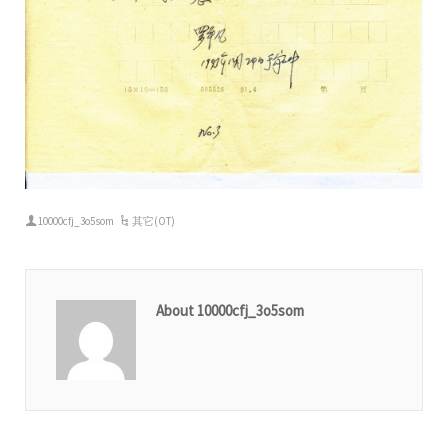
10000cfj_3o5som
其它(OT)
About 10000cfj_3o5som