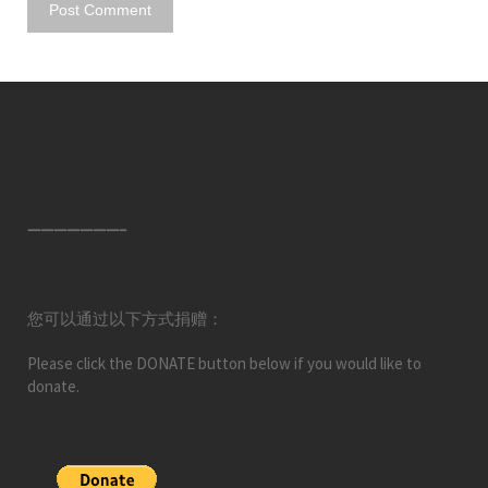
———————–
您可以通过以下方式捐赠：
Please click the DONATE button below if you would like to
donate.