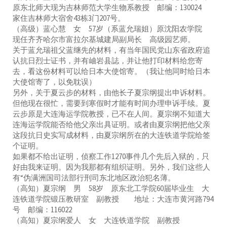
原东北师大现为吉林师范大学生物系教授 邮编：130024
家住吉林师大宿舍43栋3门207号。
（高级）蓝心慧 女 57岁（系蓝允瑞姐）原沈阳农学院
现任齐齐哈尔市富拉尔基城建局副局长 高级园艺师。
关于蓝允瑞祖父蓝继先的材料，有当年国民党山东省政府追
认抗日烈士证书，并有岫岩县誌，并让他打印材料给您寄
去，看这份材料可以给日本大使馆寄。（我让他同时给日本
大使馆寄了，以免耽误）
另外，关于夏云步的材料，由他长子夏宗纲提出申诉材料。
但他现在很忙，需要到寒假时才能有时间办理申诉手续。夏
云步原是大连海运学院教授，已不在人间。夏宗纲不知道大
连海运学院能否给他父亲出具证明。或者由夏宗纲把他父亲
这段抗日史实写成材料，由夏宗纲所在的大连铁道学院给签
个证明。
如果都不给出证明，侦察工作1270事件几个先后入狱的，只
好由我来证明。因为我那都有组织证明。另外，我们这些人
有“伪满洲国司法部行刑司东北地区政治犯名薄。
（高知）夏宗纲 男 58岁 原东北工学院60届毕业生 大
连铁道学院锻压教研室 副教授 地址：大连市黄河路794
号 邮编：116022
（高知）夏宗纲爱人 女 大连铁道学院 副教授