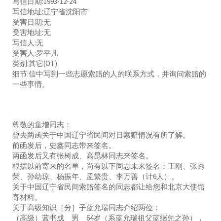
写信日期:1993-12-24
写信地址:辽宁省沈阳市
受害日期:无
受害地址:无
写信人:无
受害人:罗平凡
类别:其它(OT)
细节:信中写到一些志愿索赔的人的联系方式，并询问索赔的
一些事情。
尊敬的童增同志：
曾去两函关于中国辽宁省民间对日索赔情况有所了解。
前函发后，史鑫同志带来签名。
两函发后又有张树成、高昆林同志来签名。
根据以前寄来的名单，尚有以下同志未来签名：王刚、张秀
荣、孙幼琼、杨振年、孟繁贵、李万善（计6人）。
关于中国辽宁省民间索赔签名的同志都让给您和北京大使馆
寄材料。
关于高级知识［分］子蓝允瑞同志介绍两位：
（高级）蓝书成 男 64岁（系蓝允瑞祖父蓝继先之孙），