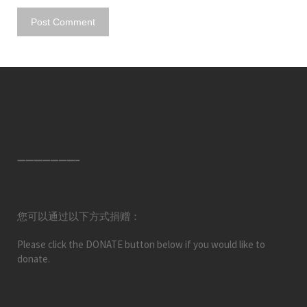
———————–
您可以通过以下方式捐赠：
Please click the DONATE button below if you would like to
donate.