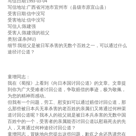
写信日期:1993-03-04
写信地址:广西省河池市宜州市（县级市原宜山县）
受害日期:信中没写
受害地址:信中没写
写信人:陈建强
受害人:陈建强的祖父
类别:谋杀(MU)
细节:我祖父是被日军杀害的无数个百姓之一，可以通过什么
途径讨公道？
童增同志：
我在《蜀报》上看到《向日本国讨回公道》的文章。文章提
到你为广大受难者讨回公道，争取赔偿的事迹，极为敬佩，
为您的精神而感动。
但我有一个问题，劳工、慰安妇可以通过赔偿讨回公道，那
么那些被日本兵无辜杀害的老百姓的亲属们又将通过何种渠
道讨回公道呢？我本人的祖父就是被日本兵杀害的无数中国
百姓中的一个，受害者的亲属能否讨回公道以慰藉死去的先
人，又将通过何种途径讨回公道？
童增同志，冒昧地向您提出这些问题，歉疚之余还恳请您在