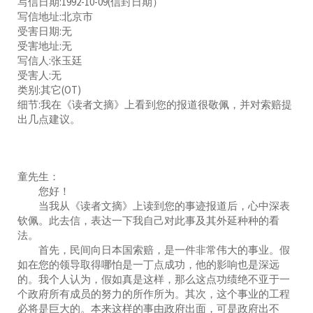
写信日期:1992-10-09(信封日期）
写信地址:北京市
受害日期:无
受害地址:无
写信人:张玉廷
受害人:无
类别:其它(OT)
细节:我在《读者文摘》上看到您的报道很敬佩，并对索赔提
出几点建议。
童先生：
您好！
当我从《读者文摘》上读到您的事迹报道后，心中深表
钦佩。此去信，表达一下我自己对此事及其外延种种的看
法。
首先，民间向日本国索赔，是一件非常伟大的事业。假
如在您的领导取得哪怕是一丁点成功，他的影响也是深远
的。我个人认为，假如真是这样，那么这点功绩绝不亚于一
个政府所有成员的努力的所作所为。其次，这个事业的工程
必将是巨大的。本来这样的事由政府出面，可是政府出不