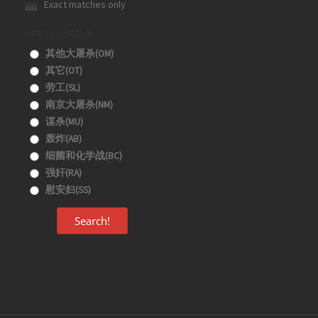
Exact matches only
Filter by 分类目录
其他大屠杀(OM)
其它(OT)
劳工(SL)
南京大屠杀(NM)
谋杀(MU)
轰炸(AB)
细菌和化学战(BC)
强奸(RA)
慰安妇(SS)
Search!