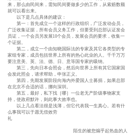
来，那么由民间来，需知民间要做多少的工作，从索赔数额
就可以看出来。
以下是几点具体的建议：
第一：首先成立一个这样的行政组织，广泛发动会员，
广泛收集证据，所有会员义务工作，但要受到总部认证发会
员证，一个会员另发展10个会员，发展会员的要求，收集一
个证据。
第二，成立一个由知晓国际法的专家及其它各类型的专
家组专家，成员包括世界上所有的热心此业的人。千千万万
要注意美、英、法、德、日、意等国专家的吸纳。
第三，先向日本会照会，然后向世界上所有其它国家国
会发此照会，请求帮助，申张正义。
第四，先期发展阶段向海内外爱国人士募捐，如果总部
在北京不合适的话，挪向深圳。
第五，最好，私下找［哪］一位老无产阶级事物家支
持，使政府默许，则此事大效率也。
以上几点看法很是浅薄，但它代表我一生真心。若有什
么事我可以于愿无偿效劳
礼
陌生的被您煽乎起热血的人