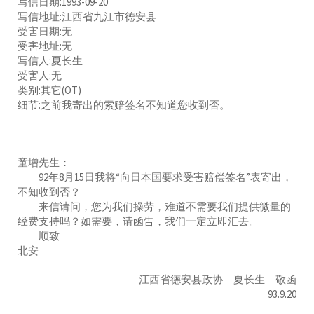
写信日期:1993-09-20
写信地址:江西省九江市德安县
受害日期:无
受害地址:无
写信人:夏长生
受害人:无
类别:其它(OT)
细节:之前我寄出的索赔签名不知道您收到否。
童增先生：
92年8月15日我将“向日本国要求受害赔偿签名”表寄出，
不知收到否？
来信请问，您为我们操劳，难道不需要我们提供微量的
经费支持吗？如需要，请函告，我们一定立即汇去。
顺致
北安
江西省德安县政协 夏长生 敬函
93.9.20