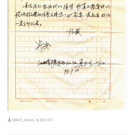
10000cfj_3o5som
其它(OT)