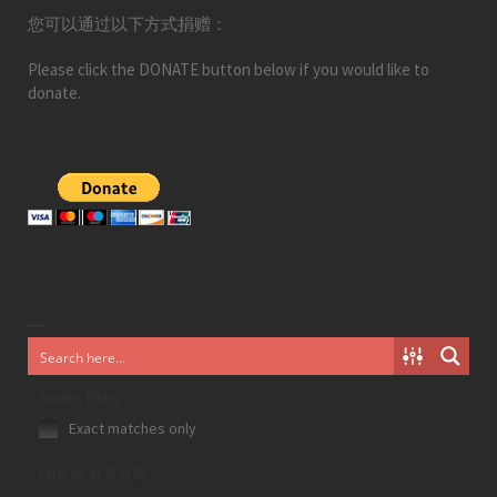
您可以通过以下方式捐赠：
Please click the DONATE button below if you would like to
donate.
Generic filters
Exact matches only
Filter by 分类目录