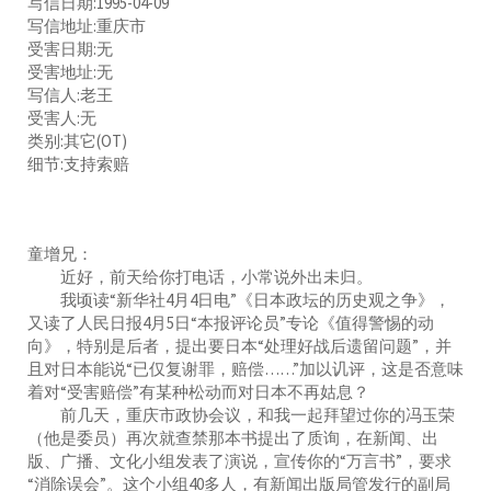
写信日期:1995-04-09
写信地址:重庆市
受害日期:无
受害地址:无
写信人:老王
受害人:无
类别:其它(OT)
细节:支持索赔
童增兄：
近好，前天给你打电话，小常说外出未归。
我顷读“新华社4月4日电”《日本政坛的历史观之争》，
又读了人民日报4月5日“本报评论员”专论《值得警惕的动
向》，特别是后者，提出要日本“处理好战后遗留问题”，并
且对日本能说“已仅复谢罪，赔偿……”加以讥评，这是否意味
着对“受害赔偿”有某种松动而对日本不再姑息？
前几天，重庆市政协会议，和我一起拜望过你的冯玉荣
（他是委员）再次就查禁那本书提出了质询，在新闻、出
版、广播、文化小组发表了演说，宣传你的“万言书”，要求
“消除误会”。这个小组40多人，有新闻出版局管发行的副局