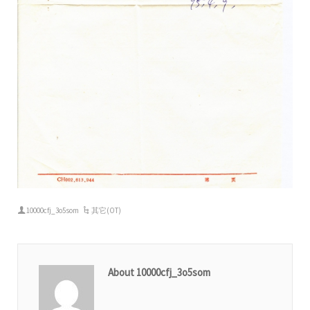
10000cfj_3o5som
其它(OT)
About 10000cfj_3o5som