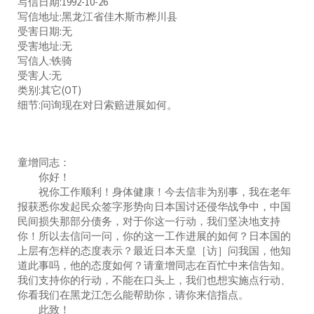
写信日期:1992-10-26
写信地址:黑龙江省佳木斯市桦川县
受害日期:无
受害地址:无
写信人:铁骑
受害人:无
类别:其它(OT)
细节:问询现在对日索赔进展如何。
童增同志：
你好！
祝你工作顺利！身体健康！今去信非为别事，我在老年
报获悉你发起民众签字形势向日本国讨还侵华战争中，中国
民间损失那部分债务，对于你这一行动，我们坚决地支持
你！所以去信问一问，你的这一工作进展的如何？日本国的
上层有怎样的态度表示？最近日本天皇［访］问我国，他知
道此事吗，他的态度如何？请童增同志在百忙中来信告知。
我们支持你的行动，不能在口头上，我们也想实施点行动、
你看我们在黑龙江怎么能帮助你，请你来信指点。
此致！