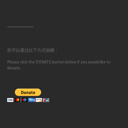
———————–
您可以通过以下方式捐赠：
Please click the DONATE button below if you would like to
donate.