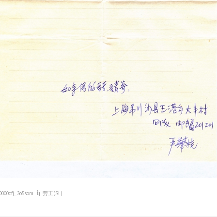
0000cfj_3o5som
劳工(SL)