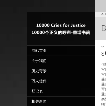
B
21
网站首页
s
关于我们
信
写信
历史背景
写
受害
万人信件
受
写
登记表
受
类别
相关新闻
细