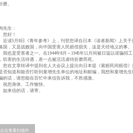
折磨。
珣先生：
您好！
读5月8日《青年参考》上，刊登您译自日本《读者新闻》上关于
略国，又是战败国，向中国受害人民赔偿损失，这是天经地义的事。
也是受害者之一。在1944年8月～1945年11月间被日寇以诓骗
，饥害的生活待遇，差一点被活活虐待折磨而死。
在文章转译中提到在人大会议上提出向日本提《索赔民间赔偿》提
是否知道和能否打听到童增先生单位的地址和邮编，我想和童增先生
编的话，请您能在百忙中来信告诉我，不胜感激。
您身体、工作愉快。
来信的话，请寄。