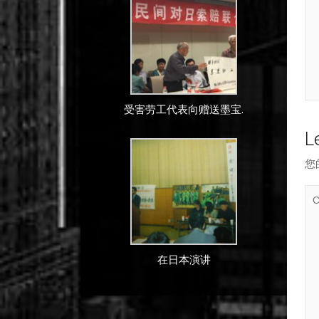
受害劳工代表向赠送墨宝.
L
您
在日本演讲