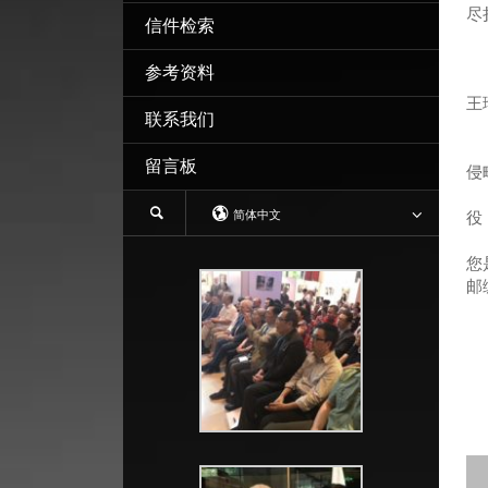
尽
信件检索
参考资料
王
联系我们
近
留言板
侵
我
简体中文
役
您
您
邮
祝
如