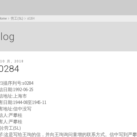
Home
劳工(SL)
s0284
log
 10 月, 2018
0284
扫描序列号:s0284
日期:1992-06-25
信地址:上海市
日期:1944-08至1945-11
害地址:信中没写
信人:严攀桂
害人:严攀桂
:劳工(SL)
节:这是写给王珣的信，并向王珣询问童增的联系方式。信中写到严攀桂在