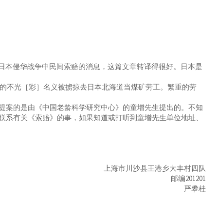
日本侵华战争中民间索赔的消息，这篇文章转译得很好。日本是
招工的不光［彩］名义被掳掠去日本北海道当煤矿劳工。繁重的劳
案的是由《中国老龄科学研究中心》的童增先生提出的。不知
联系有关《索赔》的事，如果知道或打听到童增先生单位地址、
上海市川沙县王港乡大丰村四队
邮编201201
严攀桂