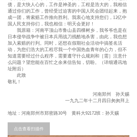
债，是大快人心的，工作是神圣的，工程是浩大的，我相信
通过你们的工作，曾经受过迫害的中国人民会团结起来，抱
成一团，将索赔工作推向胜利。我衷心地支持您们，12亿中
国人民支持你们，我也相信：明天会更好！
我原籍：河南平顶山市鲁山县四棵树乡，我爷爷也是在
日本侵华战争中被日本兵用战刀残酷地杀害，由此，我也想
加入索赔的行列。同时，还想在假期社会活动中搞签名活
动，为您们浩大的工程尽我一个中国热血青年的心力，但不
知道需要经过什么程序，需要遵守什么规则和［需］注意什
么问题？望您能在百忙之余来信告知，切盼。（详细通讯地
址附后）
此致
敬礼！
河南郑州 孙天赐
一九九二年十二月四日匆匆拜上
地址：河南郑州市郑密路30号 黄科大92172班：孙天赐