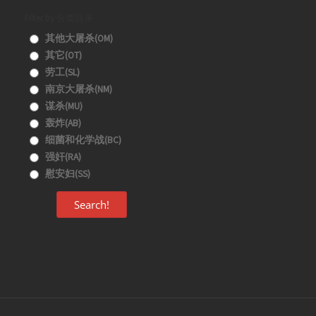
Filter by 分类目录
其他大屠杀(OM)
其它(OT)
劳工(SL)
南京大屠杀(NM)
谋杀(MU)
轰炸(AB)
细菌和化学战(BC)
强奸(RA)
慰安妇(SS)
Search!