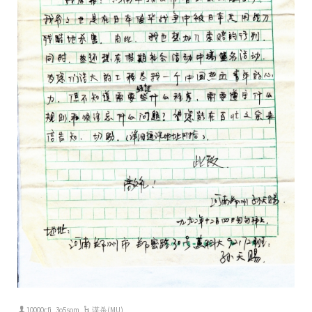
10000cfj_3o5som
谋杀(MU)