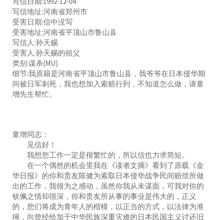
写信日期:1992-12-04
写信地址:河南省郑州市
受害日期:信中没写
受害地址:河南省平顶山市鲁山县
写信人:孙天赐
受害人:孙天赐的祖父
类别:谋杀(MU)
细节:我原籍是河南省平顶山市鲁山县，我爷爷在日本侵华期
间被日军刺死，我也想加入索赔行列，不知道怎么做，请童
增先生帮忙。
童增同志：
见信好！
我想您工作一定是很繁忙的，所以信也力求简短。
在一个偶然的机会里我在《读者文摘》看到了原载《金
华日报》的你和贵友陈健为索取日本侵华战争民间赔偿所做
出的工作，我很为之感动，虽然你我从未谋面，可我对你的
钦佩之情却很深，你和贵友所从事的事业是伟大的，正义
的，您们将成为青年人的楷模，以正当的方式，以法律为准
绳，向曾经给加于中华民族深重灾难的日本民国主义讨还旧