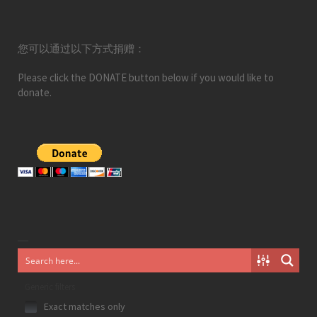
您可以通过以下方式捐赠：
Please click the DONATE button below if you would like to
donate.
Generic filters
Exact matches only