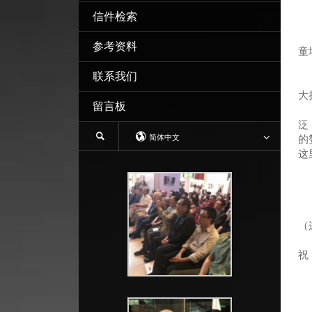
信件检索
参考资料
童
联系我们
我
大
留言板
我
泛
简体中文
的
这
好
（
祝