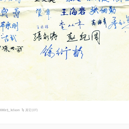
0000cfj_3o5som
其它(OT)