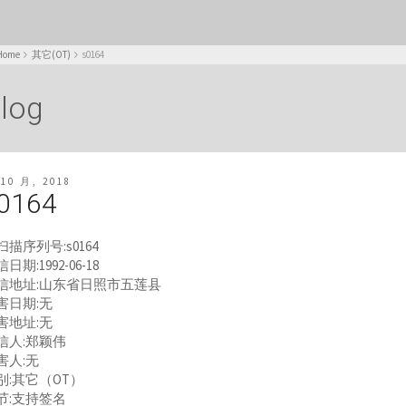
Home
其它(OT)
s0164
log
 10 月, 2018
0164
扫描序列号:s0164
日期:1992-06-18
信地址:山东省日照市五莲县
害日期:无
害地址:无
信人:郑颖伟
害人:无
别:其它（OT）
节:支持签名