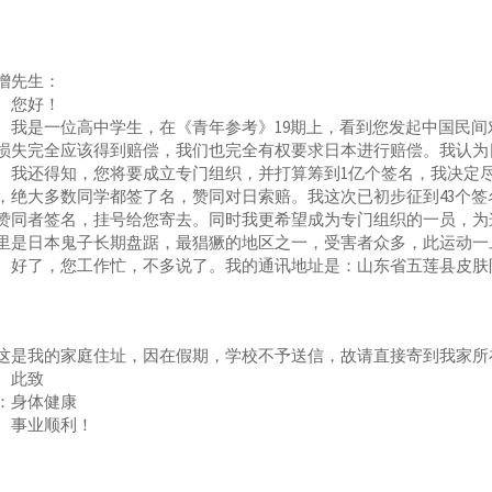
增先生：
您好！
是一位高中学生，在《青年参考》19期上，看到您发起中国民间
损失完全应该得到赔偿，我们也完全有权要求日本进行赔偿。我认为
还得知，您将要成立专门组织，并打算筹到1亿个签名，我决定尽
，绝大多数同学都签了名，赞同对日索赔。我这次已初步征到43个
赞同者签名，挂号给您寄去。同时我更希望成为专门组织的一员，为
里是日本鬼子长期盘踞，最猖獗的地区之一，受害者众多，此运动一
了，您工作忙，不多说了。我的通讯地址是：山东省五莲县皮肤
这是我的家庭住址，因在假期，学校不予送信，故请直接寄到我家所
此致
：身体健康
事业顺利！