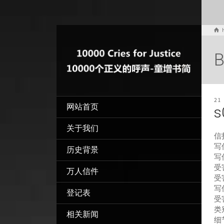
B
21
网站首页
s
关于我们
信
写信
历史背景
写
受
万人信件
受
写
登记表
受
类
相关新闻
细