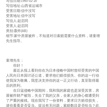
写信日期:1993-02-20
写信地址:山西省运城市
受害日期:信中没写
受害地址:信中没写
写信人:赵启同
受害人:赵启同
类别:轰炸(AB)
细节:家中房屋被炸，不知道对日索赔需要什么资料，请童增
先生指导。
童增先生：
你好！
最近从报上看到你在为日本侵略中国时曾经受害的中国
人民向日本国讨还公道，要求他们赔偿损失。你的这一行动
使我深为敬佩，我坚决支持你的这一正义行动，直至取得最
后的胜利。
在日寇侵略中国期间，我和我的家庭也是深受其害，房
屋被炸财产被毁，失去了我的父亲，全家人的身心都遭受到
了严重的摧残。现在我写了一份资料，要求日方赔偿损失，
请你看看是否妥当。提法有无问题，索赔数目是否恰当？此