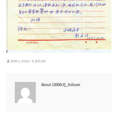
10000cfj_3o5som
轰炸(AB)
About 10000cfj_3o5som