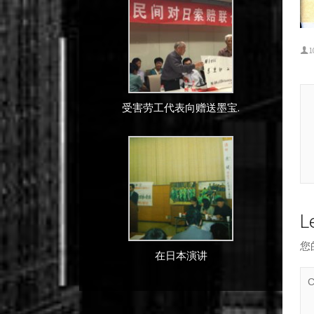
1
受害劳工代表向赠送墨宝.
L
您
在日本演讲