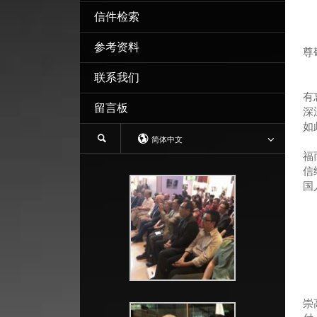
信件检索
参考资料
尊
联系我们
从
有
留言板
深
如
简体中文
童
福
信
国
愿
若
通
崇