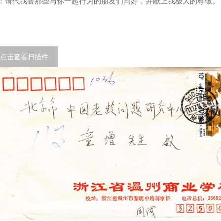
：请代我替那些与你一起行为的朋友们问好，并献上我极大的尊敬。