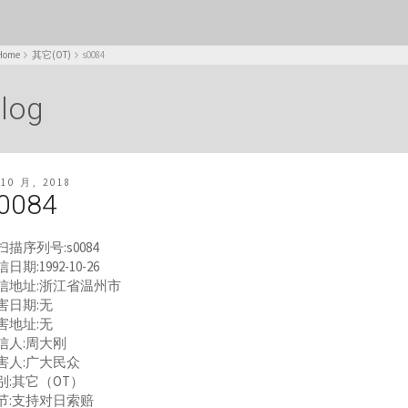
Home
其它(OT)
s0084
log
 10 月, 2018
0084
扫描序列号:s0084
日期:1992-10-26
信地址:浙江省温州市
害日期:无
害地址:无
信人:周大刚
害人:广大民众
别:其它（OT）
节:支持对日索赔