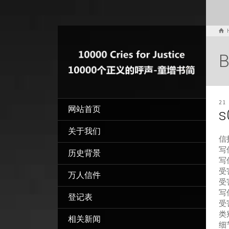
B
21
网站首页
s
关于我们
信
写信
历史背景
写
受
万人信件
受
写
登记表
受
类
相关新闻
细