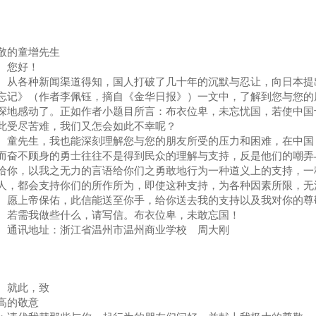
敬的童增先生
您好！
各种新闻渠道得知，国人打破了几十年的沉默与忍让，向日本提出了
忘记》（作者李佩钰，摘自《金华日报》）一文中，了解到您与您的
深地感动了。正如作者小题目所言：布衣位卑，未忘忧国，若使中国
此受尽苦难，我们又怎会如此不幸呢？
先生，我也能深刻理解您与您的朋友所受的压力和困难，在中国，
而奋不顾身的勇士往往不是得到民众的理解与支持，反是他们的嘲弄
给你，以我之无力的言语给你们之勇敢地行为一种道义上的支持，一
人，都会支持你们的所作所为，即使这种支持，为各种因素所限，无
上帝保佑，此信能送至你手，给你送去我的支持以及我对你的尊
需我做些什么，请写信。布衣位卑，未敢忘国！
讯地址：浙江省温州市温州商业学校 周大刚
就此，致
高的敬意