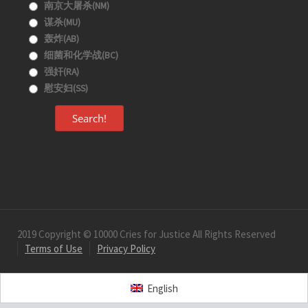
南京大屠杀(NM)
谋杀(MU)
轰炸(AB)
细菌和化学战(BC)
强奸(RA)
慰安妇(SS)
Search!
2019 Copyright © 10000 Cries for Justice All Rights Reserved
Terms of Use
Privacy Policy
English