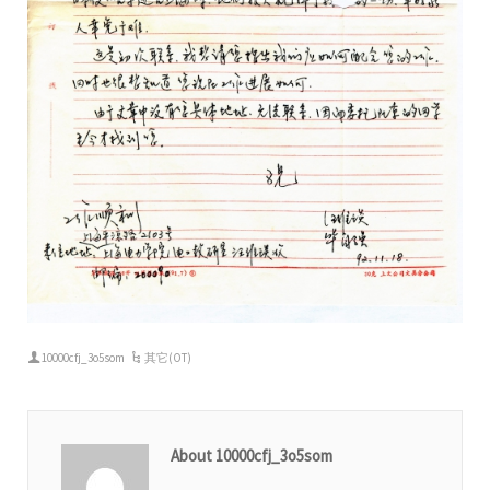
10000cfj_3o5som
其它(OT)
About 10000cfj_3o5som