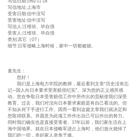
写信日期:1992-11-18
写信地址:上海市
受害日期:信中没写
受害地址:信中没写
写信人:汪维琰、毕自强
受害人:汪维琰、毕自强
类别:其它（OT）
细节:日军侵略上海时候，家中一切都被烧。
童先生：
您好！
我们是上海电力学院的教师，最近看到文章“历史没有忘
记—国人向日本要求受害赔偿纪实”。深为您的正义感所感
动。您在争取日本受害赔偿工作中所作出的贡献使我们深受
教育。过去，我们对没向日本要求索赔是有自己看法的。但
不知从何下手进行工作。因而一看到这篇文章我们就决定和
您取得联系。并愿意为此项工作作出自己可以作出的努力。
同时我们确实也是直接受害者。37年以前，我们家生活在上
海中国地界。就在日本侵略军进占上海时，他们放火烧掉了
我们的一切，幸好家人幸免于难。