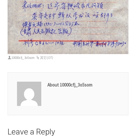
10000cfj_3o5som
其它(OT)
About 10000cfj_3o5som
Leave a Reply