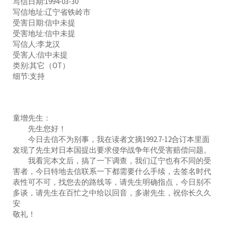
写信日期:1994-03-30
写信地址:辽宁省铁岭市
受害日期:信中未提
受害地址:信中未提
写信人:李龙汉
受害人:信中未提
类别:其它（OT）
细节:支持
童增先生：
先生您好！
今日去信不为别事，我在读者文摘1992.7-12合订本里面
发现了先生对日本国提出要求侵华战争年代受害赔偿问题。
我看完本文后，搞了一下调查，我们辽宁也有不同的受
害者，今日特地去信联系一下都需要什么手续，去签名时代
表性可不可，找您去的路线等，请先生明确指点，今日别不
多谈，请先生在百忙之中给以回音，多谢先生，祝你长久久
安
敬礼！