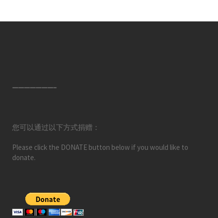
———————–
您可以通过以下方式捐赠：
Please click the DONATE button below if you would like to
donate.